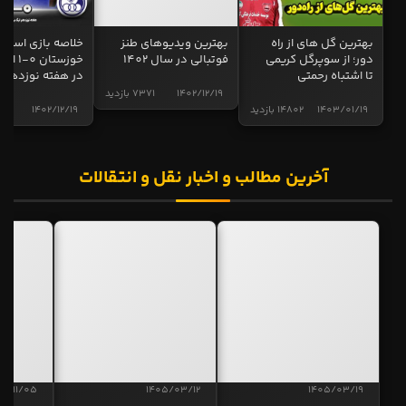
بهترین گل های از راه
بهترین ویدیوهای طنز
خلاصه بازی استقل
دور؛ از سوپرگل کریمی
فوتبالی در سال 1402
خوزستان 0
تا اشتباه رحمتی
در هفته نوزدهم
1402/12/19
7371 بازدید
1403/01/19
14802 بازدید
1402/12/19
5013 ب
آخرین مطالب و اخبار نقل و انتقالات
04/11/05
1405/03/12
1405/03/19