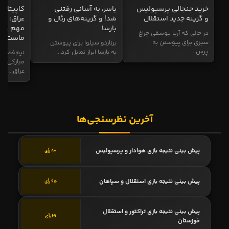
خرید جنجالی پرسپولیس
یاسر، به آسانی رفتنی
کاپیتان ا
و گزینه جدید استقلال
شد! و گزینه‌های رئال و
عراق: ای
بارسا
مهم و طل
در حالی که آریا یوسفی چراغ
ماست
سبزی برای پیوستن به
برناردو سیلوا برای پیوستن
پرس...
به بارسا ابراز تمایل کرد...
نیم‌فصل و
مبارکی در
عراق...
آخرین نظرسنجی‌ها
پیش بینی نتیجه بازی هوادار و پرسپولیس
80 رأی
پیش بینی نتیجه بازی استقلال و سپاهان
95 رأی
پیش بینی نتیجه بازی تراکتور و استقلال
69 رأی
خوزستان