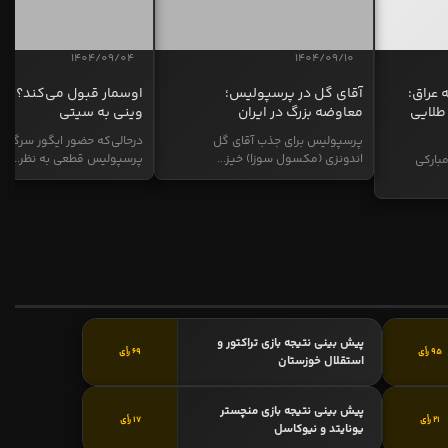
1404/09/04
1404/09/10
 عراق:
آقای گل در پرسپولیس؛
اوسمار قبول می‌کند؟ انت
طلایی
معاوضه بزرگ در ایران
وینی به سیتی
پرسپولیس برای جذب آقای گل
درحالی‌که حضور ایگور سرگیف
اندونزی (مکسول سوزا) خیز...
پرسپولیس قطعی به نظر...
بارکی
پیش بینی نتیجه بازی تراکتور و
95 رأی
69 رأی
استقلال خوزستان
پیش بینی نتیجه بازی منچستر
21 رأی
17 رأی
یونایتد و نیوکاسل