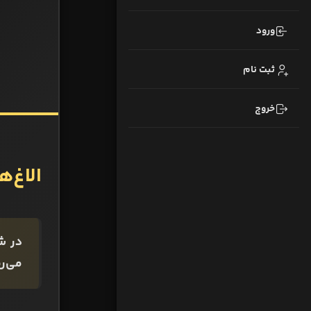
ورود
ثبت نام
خروج
الاغ‌ه
در شه
می‌ر