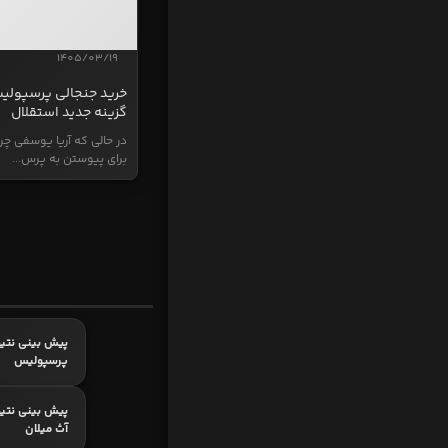
1405/03/19
خرید جنجالی پرسپولی
گزینه جدید استقلال
در حالی که آریا یوسفی چر
برای پیوستن به پرس...
پیش بینی نتیج
پرسپولیس
پیش بینی نتیج
آث میلان