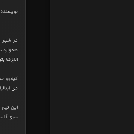
نویسنده:
در شهر ور
الاغ‌ها بت
دی ایتالی
سری آ ایتا