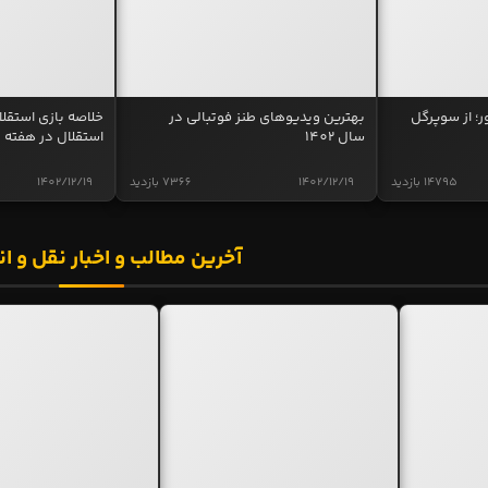
ر؛ از سوپرگل
بهترین ویدیوهای طنز فوتبالی در
سال 1402
استقلال در هفته 
14795 بازدید
1402/12/19
7366 بازدید
1402/12/19
آخرین مطالب و اخبار نقل و ان