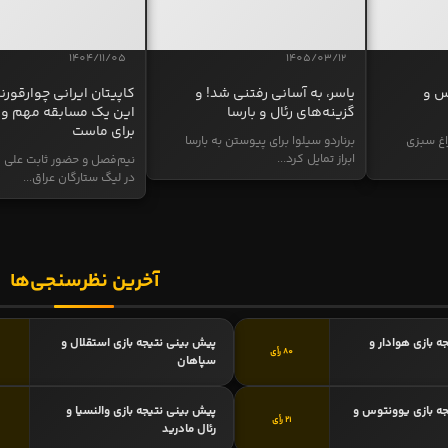
1404/11/05
1405/03/12
س و
یاسر، به آسانی رفتنی شد! و
کاپیتان ایرانی چوارقورنه
گزینه‌های رئال و بارسا
این یک مسابقه مهم و 
برای ماست
اغ سبزی
برناردو سیلوا برای پیوستن به بارسا
ابراز تمایل کرد...
نیم‌فصل و حضور ثابت علی م
در لیگ ستارگان عراق...
آخرین نظرسنجی‌ها
ه بازی هوادار و
پیش بینی نتیجه بازی استقلال و
80 رأی
سپاهان
ه بازی یوونتوس و
پیش بینی نتیجه بازی والنسیا و
21 رأی
رئال مادرید