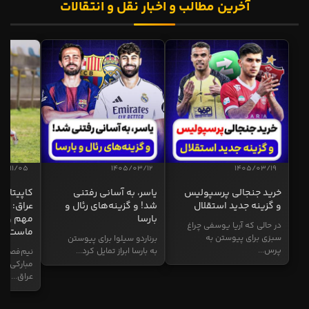
آخرین مطالب و اخبار نقل و انتقالات
04/11/05
1405/03/12
1405/03/19
خرید جنجالی پرسپولیس
یاسر، به آسانی رفتنی
کاپیتان ا
و گزینه جدید استقلال
شد! و گزینه‌های رئال و
عراق: ای
بارسا
مهم و طل
در حالی که آریا یوسفی چراغ
ماست
سبزی برای پیوستن به
برناردو سیلوا برای پیوستن
پرس...
به بارسا ابراز تمایل کرد...
نیم‌فصل و
مبارکی در
عراق...