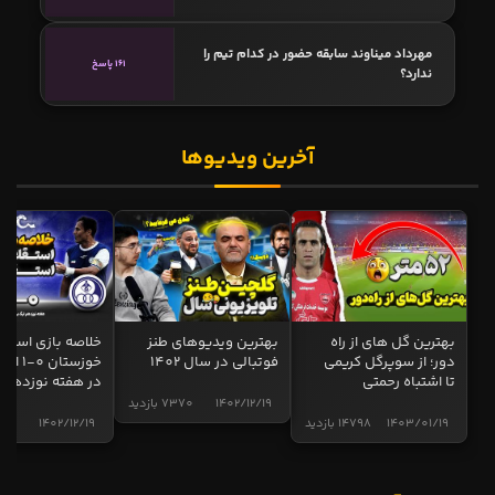
مهرداد میناوند سابقه حضور در کدام تیم را
161 پاسخ
ندارد؟
آخرین ویدیوها
بهترین گل های از راه
بهترین ویدیوهای طنز
خلاصه بازی استقل
دور؛ از سوپرگل کریمی
فوتبالی در سال 1402
خوزستان 0
تا اشتباه رحمتی
در هفته نوزدهم
1402/12/19
7370 بازدید
1403/01/19
14798 بازدید
1402/12/19
5012 