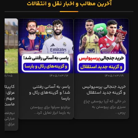
آخرین مطالب و اخبار نقل و انتقالات
04/11/05
1405/03/12
1405/03/19
خرید جنجالی پرسپولیس
یاسر، به آسانی رفتنی
کاپیتان ا
و گزینه جدید استقلال
شد! و گزینه‌های رئال و
عراق: ای
بارسا
مهم و طل
در حالی که آریا یوسفی چراغ
ماست
سبزی برای پیوستن به
برناردو سیلوا برای پیوستن
پرس...
به بارسا ابراز تمایل کرد...
نیم‌فصل و
مبارکی در
عراق...