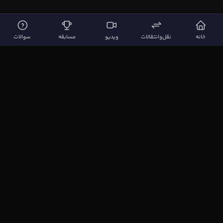
خانه
نقل‌وانتقالات
ویدیو
مسابقه
سوالات
لینک‌های مهم
صفحه اصلی
نقل‌وانتقالات
ویدیوها
مقاله‌ها
سوالات فوتبالی
بیشتر
مجله فوتبال‌باز
آیا می‌دانستید؟
نظرسنجی