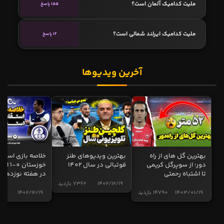
ملیت کدامیک آلمان است؟
155 پاسخ
ملیت کدامیک ایرلند شمالی است؟
12 پاسخ
آخرین ویدیوها
بهترین گل های از راه
بهترین ویدیوهای طنز
خلاصه بازی استقل
دور؛ از سوپرگل کریمی
فوتبالی در سال 1402
خوزستان 0
تا اشتباه رحمتی
در هفته نوزدهم
1402/12/19
7362 بازدید
1403/01/19
14790 بازدید
1402/12/19
5006 ب