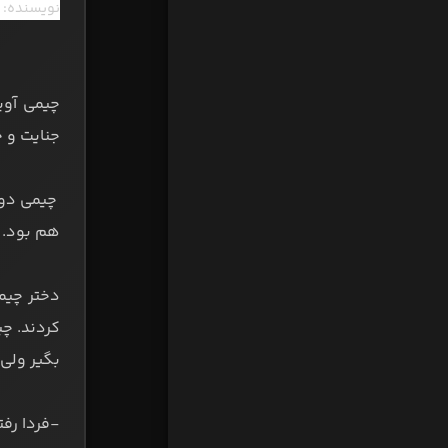
نویسنده:
جنایت و خ
چیمی دو 
هم بود. 
دختر چیم
کردند. چی
بگیر ولی 
-فردا رف