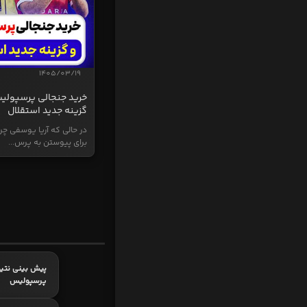
1405/03/19
خرید جنجالی پرسپولی
گزینه جدید استقلال
در حالی که آریا یوسفی چر
برای پیوستن به پرس...
پیش بینی نتیج
پرسپولیس