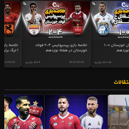
خلاصه بازی استقلال خوزستان 0-1
خلاصه بازی پرسپولیس 4-2 فولاد
نوزدهم
خوزستان در هفته نوزدهم
| لیگ برتر ای
5005 بازدید
1402/12/18
5106 بازدید
1402/12/18
تقالات