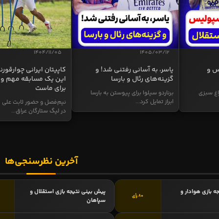
1404/11/05
1405/03/12
س و
یاسر، به آسانی رفتنی شد! و
کاپیتان ایرانی چوارقورنه
گزینه‌های رئال و بارسا
این یک مسابقه مهم و 
برای ماست
اغ سبزی
برناردو سیلوا برای پیوستن به بارسا
ابراز تمایل کرد...
نیم‌فصل و حضور ثابت علی م
در لیگ ستارگان عراق...
آخرین نظرسنجی‌ها
ه بازی هوادار و
پیش بینی نتیجه بازی استقلال و
80 رأی
سپاهان