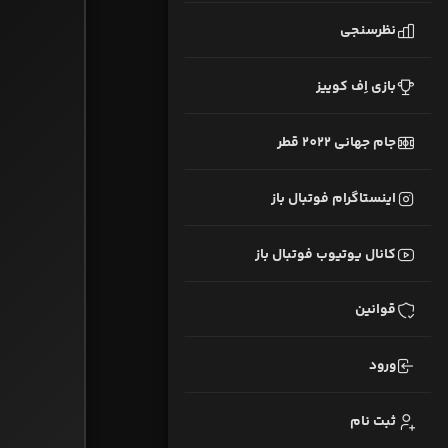
نظرسنجی
بازی اِف کوییز
جام جهانی 2022 قطر
اینستاگرام فوتبال باز
کانال یوتیوب فوتبال باز
قوانین
ورود
ثبت نام