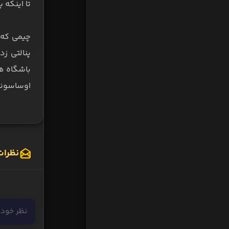
تا اینکه 
چیمی که ر
پنالتی ز
اوساسونا 
نظرات