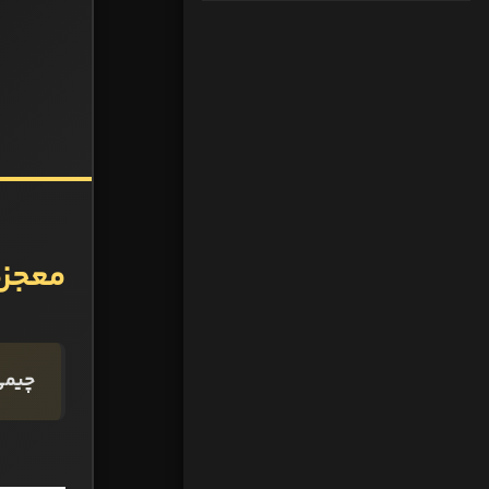
معجزه
چیمی 