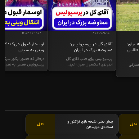
1404/09/04
1404/09/10
 عراق:
آقای گل در پرسپولیس؛
اوسمار قبول می‌کند؟ انت
طلایی
معاوضه بزرگ در ایران
وینی به سیتی
پرسپولیس برای جذب آقای گل
درحالی‌که حضور ایگور سرگیف
اندونزی (مکسول سوزا) خیز...
پرسپولیس قطعی به نظر...
بارکی
پیش بینی نتیجه بازی تراکتور و
95 رأی
69 رأی
استقلال خوزستان