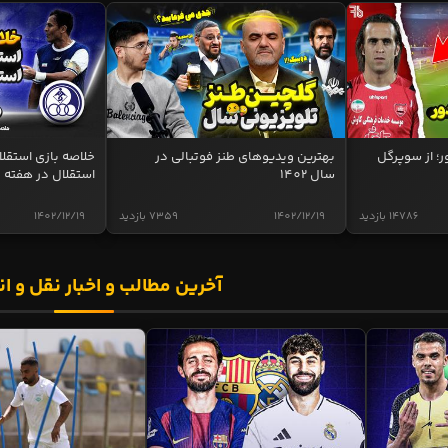
ر؛ از سوپرگل
بهترین ویدیوهای طنز فوتبالی در
سال 1402
استقلال در هفته 
14786 بازدید
1402/12/19
7359 بازدید
1402/12/19
آخرین مطالب و اخبار نقل و ان