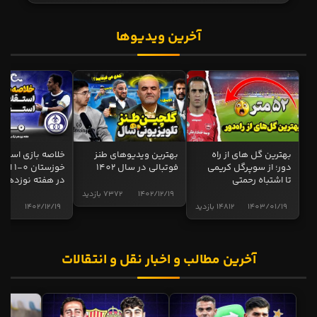
آخرین ویدیوها
بهترین گل های از راه
بهترین ویدیوهای طنز
خلاصه بازی استقل
دور؛ از سوپرگل کریمی
فوتبالی در سال 1402
خوزستان 0
تا اشتباه رحمتی
در هفته نوزدهم
1402/12/19
7372 بازدید
1403/01/19
14812 بازدید
1402/12/19
5013 ب
آخرین مطالب و اخبار نقل و انتقالات