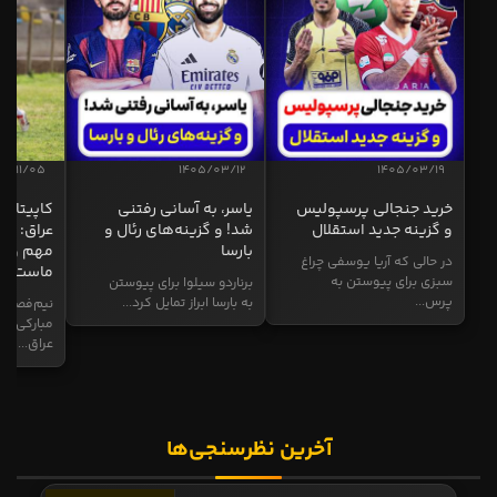
04/11/05
1405/03/12
1405/03/19
خرید جنجالی پرسپولیس
یاسر، به آسانی رفتنی
کاپیتان ا
و گزینه جدید استقلال
شد! و گزینه‌های رئال و
عراق: ای
بارسا
مهم و طل
در حالی که آریا یوسفی چراغ
ماست
سبزی برای پیوستن به
برناردو سیلوا برای پیوستن
پرس...
به بارسا ابراز تمایل کرد...
نیم‌فصل و
مبارکی در
عراق...
آخرین نظرسنجی‌ها