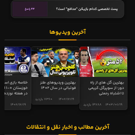
پست تخصصی کدام بازیکن "مدافع" است؟
44 پاسخ
آخرین ویدیوها
بهترین گل های از راه
بهترین ویدیوهای طنز
خلاصه بازی استقل
دور؛ از سوپرگل کریمی
فوتبالی در سال 1402
خوزستان 0
تا اشتباه رحمتی
در هفته نوزدهم
1402/12/19
7360 بازدید
1403/01/19
14788 بازدید
1402/12/19
5005 ب
آخرین مطالب و اخبار نقل و انتقالات