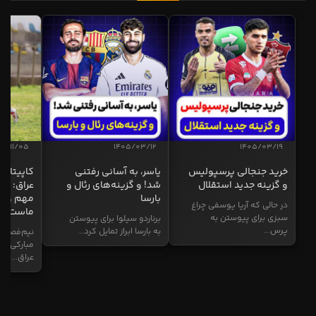
04/11/05
1405/03/12
1405/03/19
خرید جنجالی پرسپولیس
یاسر، به آسانی رفتنی
کاپیتان ا
و گزینه جدید استقلال
شد! و گزینه‌های رئال و
عراق: ای
بارسا
مهم و طل
در حالی که آریا یوسفی چراغ
ماست
سبزی برای پیوستن به
برناردو سیلوا برای پیوستن
پرس...
به بارسا ابراز تمایل کرد...
نیم‌فصل و
مبارکی در
عراق...