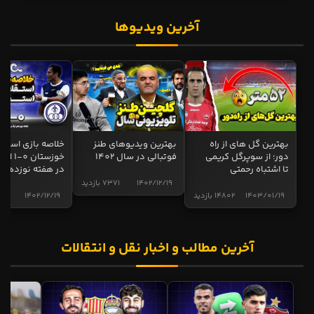
آخرین ویدیوها
بهترین گل های از راه
بهترین ویدیوهای طنز
خلاصه بازی استقل
دور؛ از سوپرگل کریمی
فوتبالی در سال 1402
خوزستان 0
تا اشتباه رحمتی
در هفته نوزدهم
1402/12/19
7371 بازدید
1403/01/19
14802 بازدید
1402/12/19
5013 ب
آخرین مطالب و اخبار نقل و انتقالات