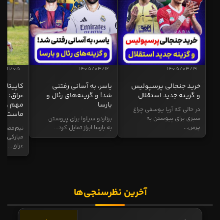
04/11/05
1405/03/12
1405/03/19
خرید جنجالی پرسپولیس
یاسر، به آسانی رفتنی
کاپیتان ا
و گزینه جدید استقلال
شد! و گزینه‌های رئال و
عراق: ای
بارسا
مهم و طل
در حالی که آریا یوسفی چراغ
ماست
سبزی برای پیوستن به
برناردو سیلوا برای پیوستن
پرس...
به بارسا ابراز تمایل کرد...
نیم‌فصل و
مبارکی در
عراق...
آخرین نظرسنجی‌ها