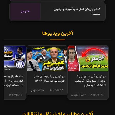
کدام بازیکن اهل قاره آمریکای جنوبی
34 پاسخ
نیست؟
آخرین ویدیوها
بهترین گل های از راه
بهترین ویدیوهای طنز
خلاصه بازی استقل
دور؛ از سوپرگل کریمی
فوتبالی در سال 1402
خوزستان 0
تا اشتباه رحمتی
در هفته نوزدهم
1402/12/19
7375 بازدید
1403/01/19
14813 بازدید
1402/12/19
5015 ب
آخرین مطالب و اخبار نقل و انتقالات