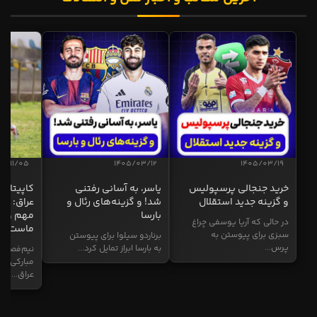
04/11/05
1405/03/12
1405/03/19
خرید جنجالی پرسپولیس
یاسر، به آسانی رفتنی
کاپیتان ا
و گزینه جدید استقلال
شد! و گزینه‌های رئال و
عراق: ای
بارسا
مهم و طل
در حالی که آریا یوسفی چراغ
ماست
سبزی برای پیوستن به
برناردو سیلوا برای پیوستن
پرس...
به بارسا ابراز تمایل کرد...
نیم‌فصل و
مبارکی در
عراق...