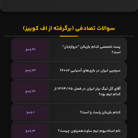
سوالات تصادفی (برگرفته از اف کوییز)
پست تخصصی کدام بازیکن "دروازه‌بان"
37 پاسخ
است؟
سرمربی ایران در بازی‌های آسیایی 2002؟
213 پاسخ
آقای گل لیگ برتر ایران در فصل 1384/85 از
131 پاسخ
کدام تیم بود؟
کدام بازیکن راست پا است؟
7 پاسخ
نام استادیوم تیم ساوت‌همپتون چیست؟
56 پاسخ