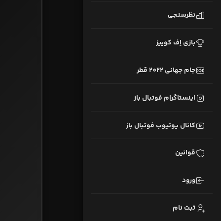
نظرسنجی
بازی اِف کوییز
جام جهانی 2022 قطر
اینستاگرام فوتبال باز
کانال یوتیوب فوتبال باز
قوانین
ورود
ثبت نام