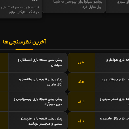
اغ سبزی
برناردو سیلوا برای پیوستن به بارسا
ابراز تمایل کرد...
نیم‌فصل و حضور ثابت علی م
در لیگ ستارگان عراق...
آخرین نظرسنجی‌ها
ه بازی هوادار و
پیش بینی نتیجه بازی استقلال و
80 رأی
سپاهان
ه بازی یوونتوس و
پیش بینی نتیجه بازی والنسیا و
21 رأی
رئال مادرید
ه بازی لستر سیتی و
پیش بینی نتیجه بازی پرسپولیس و
15 رأی
خیبر خرم‌آباد
 بازی رئال مادرید و
پیش بینی نتیجه بازی منچستر
17 رأی
سیتی و منچستر یونایتد