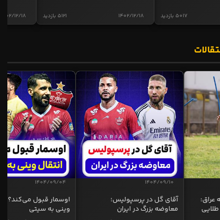
5017 بازدید
1402/12/18
5121 بازدید
1402/12/18
تقالات
1404/09/04
1404/09/10
 عراق:
آقای گل در پرسپولیس؛
اوسمار قبول می‌کند؟ انت
طلایی
معاوضه بزرگ در ایران
وینی به سیتی