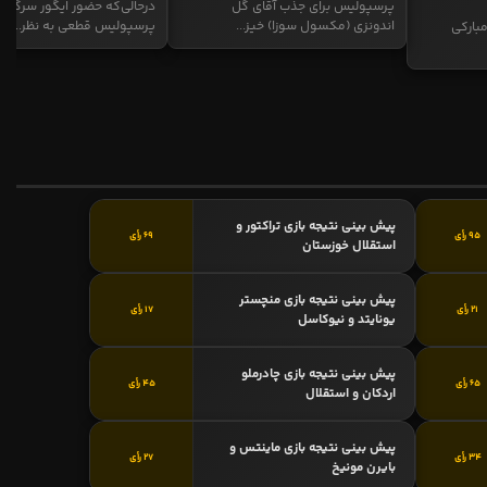
پرسپولیس برای جذب آقای گل
درحالی‌که حضور ایگور سرگیف
اندونزی (مکسول سوزا) خیز...
پرسپولیس قطعی به نظر...
بارکی
پیش بینی نتیجه بازی تراکتور و
95 رأی
69 رأی
استقلال خوزستان
پیش بینی نتیجه بازی منچستر
21 رأی
17 رأی
یونایتد و نیوکاسل
پیش بینی نتیجه بازی چادرملو
65 رأی
45 رأی
اردکان و استقلال
پیش بینی نتیجه بازی ماینتس و
34 رأی
27 رأی
بایرن مونیخ