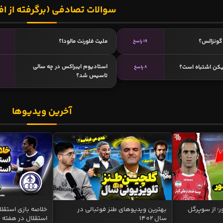
سوالات تصادفی (برگرفته از اف
گونزالس؟
ملیت فلورنت مالودا؟
19 پاسخ
استادیوم ایبراکس در چه سالی
یکن اشتباه است؟
8 پاسخ
تاسیس شد؟
آخرین ویدیوها
ر؛ از سوپرگل
بهترین ویدیوهای طنز فوتبالی در
سال 1402
استقلال در هفته 