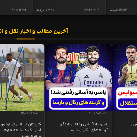
14814 بازدید
1402/12/19
7375 بازدید
1402/12/19
آخرین مطالب و اخبار نقل و ان
1404/11/05
1405/03/12
س و
یاسر، به آسانی رفتنی شد! و
کاپیتان ایرانی چوارقورنه
گزینه‌های رئال و بارسا
این یک مسابقه مهم و 
برای ماست