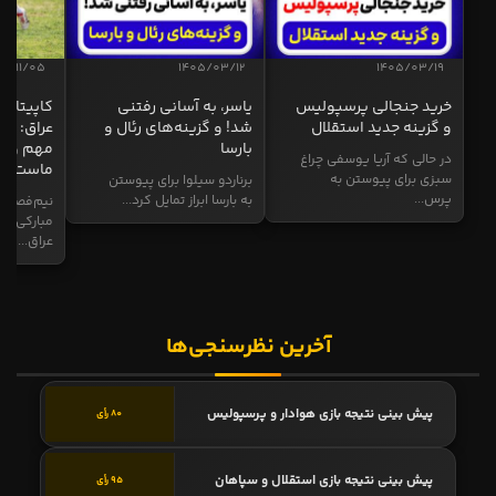
04/11/05
1405/03/12
1405/03/19
خرید جنجالی پرسپولیس
یاسر، به آسانی رفتنی
کاپیتان ا
و گزینه جدید استقلال
شد! و گزینه‌های رئال و
عراق: ای
بارسا
مهم و طل
در حالی که آریا یوسفی چراغ
ماست
سبزی برای پیوستن به
برناردو سیلوا برای پیوستن
پرس...
به بارسا ابراز تمایل کرد...
نیم‌فصل و
مبارکی در
عراق...
آخرین نظرسنجی‌ها
پیش بینی نتیجه بازی هوادار و پرسپولیس
80 رأی
پیش بینی نتیجه بازی استقلال و سپاهان
95 رأی