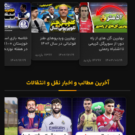
بهترین گل های از راه
بهترین ویدیوهای طنز
خلاصه بازی استقل
دور؛ از سوپرگل کریمی
فوتبالی در سال 1402
خوزستان 0
تا اشتباه رحمتی
در هفته نوزدهم
1402/12/19
7366 بازدید
1403/01/19
14797 بازدید
1402/12/19
5011
آخرین مطالب و اخبار نقل و انتقالات