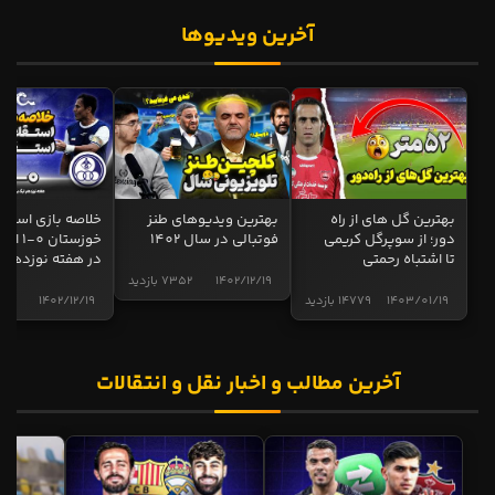
آخرین ویدیوها
بهترین گل های از راه
بهترین ویدیوهای طنز
خلاصه بازی استقل
دور؛ از سوپرگل کریمی
فوتبالی در سال 1402
خوزستان 0
تا اشتباه رحمتی
در هفته نوزدهم
1402/12/19
7352 بازدید
1403/01/19
14779 بازدید
1402/12/19
4998 ب
آخرین مطالب و اخبار نقل و انتقالات