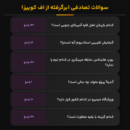
سوالات تصادفی (برگرفته از اف کوییز)
کدام بازیکن اهل قاره آمریکای جنوبی است؟
142 پاسخ
گنجایش تقریبی استادیوم آبه لنسترا؟
14 پاسخ
یوپ هاینکس سابقه مربیگری در کدام تیم را
197 پاسخ
ندارد؟
آندره‌آ پیرلو متولد چه سالی است؟
6 پاسخ
ورزشگاه مینیرو در کدام کشور قرار دارد؟
111 پاسخ
کدام گزینه با بقیه متفاوت است؟
132 پاسخ