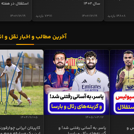
سال 1402
استقلال در هفته 
14808 بازدید
1402/12/19
7371 بازدید
1402/12/19
آخرین مطالب و اخبار نقل و ان
1404/11/05
1405/03/12
س و
یاسر، به آسانی رفتنی شد! و
کاپیتان ایرانی چوارقورنه
گزینه‌های رئال و بارسا
این یک مسابقه مهم و 