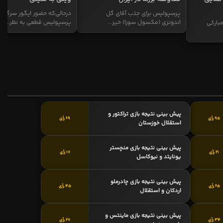
پرسپولیس برای جذب آقای گل
درحالی‌که حضور ایگور سرگیف
اندونزی (مکسول سوزا) خیز...
پرسپولیس قطعی به نظر...
بارکی
پیش بینی نتیجه بازی تراکتور و
95 رأی
69 رأی
استقلال خوزستان
پیش بینی نتیجه بازی منچستر
21 رأی
17 رأی
یونایتد و نیوکاسل
پیش بینی نتیجه بازی چادرملو
65 رأی
45 رأی
اردکان و استقلال
پیش بینی نتیجه بازی ماینتس و
34 رأی
27 رأی