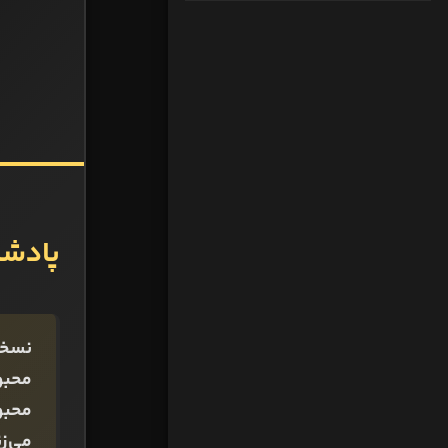
پادشا
نسخۀ
محبو
محبو
می‌زن