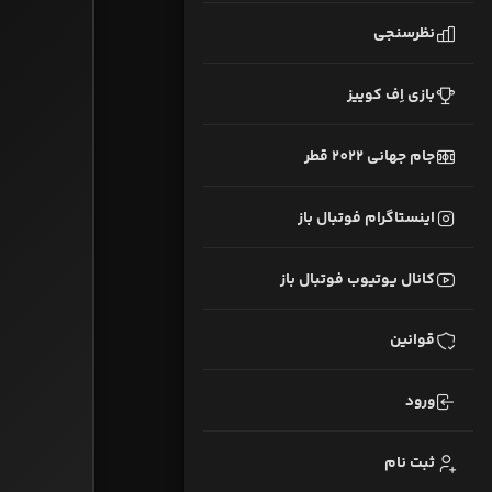
نظرسنجی
بازی اِف کوییز
جام جهانی 2022 قطر
اینستاگرام فوتبال باز
کانال یوتیوب فوتبال باز
قوانین
ورود
ثبت نام