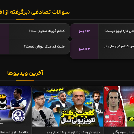
سوالات تصادفی (برگرفته از اف
ل قاره اروپا نیست؟
کدام گزینه صحیح است؟
753 پاسخ
مخصوص کدام تیم ملی در
ملیت کدامیک یونان نیست؟
143 پاسخ
آخرین ویدیوها
ر؛ از سوپرگل
بهترین ویدیوهای طنز فوتبالی در