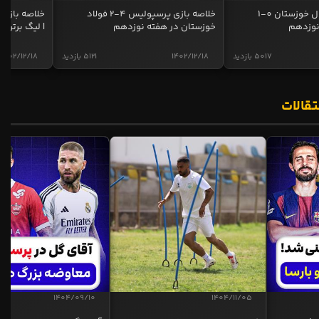
خلاصه بازی استقلال خوزستان 0-1
خلاصه بازی پرسپولیس 4-2 فولاد
نوزدهم
خوزستان در هفته نوزدهم
| لیگ برتر ای
5017 بازدید
1402/12/18
5121 بازدید
1402/12/18
تقالات
1404/09/10
1404/11/05