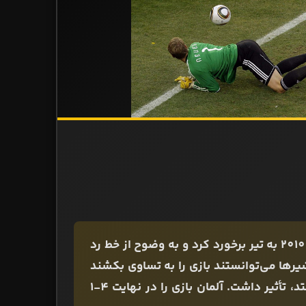
شوت دیدنی فرانک لمپارد در دیدار انگلیس و آلمان در جام جهانی 2010 به تیر برخورد کرد و به وضوح از خط رد
شیرها می‌توانستند بازی را به تساوی بکشند
که نشد. حرکت سریع مانوئل نویر نیز در اینکه داور به اشتباه بیفتد، تأثیر داشت. آلمان بازی را در نهایت 4-1