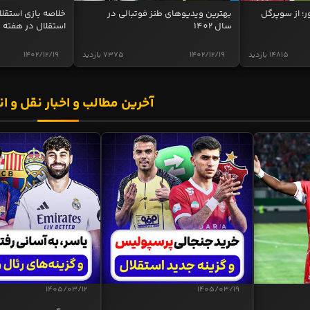
ر؛ از سوپرگل
بهترین ویدیوهای طنز فوتبالی در
سال 1402
استقلال در هفته 
14815 بازدید
1402/12/19
7375 بازدید
1402/12/19
آخرین مطالب و اخبار نقل و ان
1405/03/12
1405/03/19