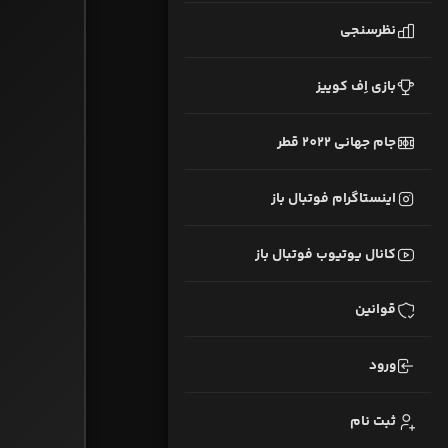
نظرسنجی
بازی اِف کوییز
جام جهانی 2022 قطر
اینستاگرام فوتبال باز
کانال یوتیوب فوتبال باز
قوانین
ورود
ثبت نام