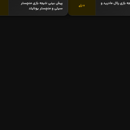
 بازی رئال مادرید و
پیش بینی نتیجه بازی منچستر
17 رأی
سیتی و منچستر یونایتد