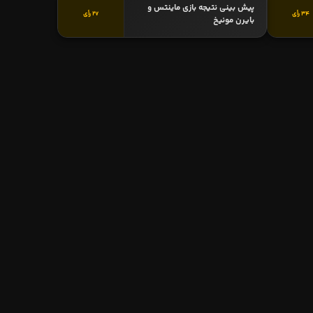
پیش بینی نتیجه بازی ماینتس و
34 رأی
27 رأی
بایرن مونیخ