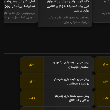
د! و
کاپیتان ایرانی چوارقورنه عراق:
آقای گل در پرسپولیس؛
این یک مسابقه مهم و طلایی
معاوضه بزرگ در ایران
برای ماست
ه بارسا
پرسپولیس برای جذب آقای گ
اندونزی (مکسول سوزا) خیز...
نیم‌فصل و حضور ثابت علی مبارکی
در لیگ ستارگان عراق...
پیش بینی نتیجه بازی تراکتور و
95 رأی
69 رأی
استقلال خوزستان
پیش بینی نتیجه بازی منچستر
21 رأی
17 رأی
یونایتد و نیوکاسل
پیش بینی نتیجه بازی چادرملو
65 رأی
45 رأی
اردکان و استقلال