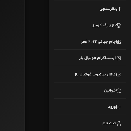
نظرسنجی
بازی اِف کوییز
جام جهانی 2022 قطر
اینستاگرام فوتبال باز
کانال یوتیوب فوتبال باز
قوانین
ورود
ثبت نام