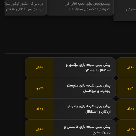
پرسپولیس برای جذب آقای گل
درحالی‌که حضور ایگور سرگیف
اندونزی (مکسول سوزا) خیز...
پرسپولیس قطعی به نظر...
بارکی
پیش بینی نتیجه بازی تراکتور و
95 رأی
69 رأی
استقلال خوزستان
پیش بینی نتیجه بازی منچستر
21 رأی
17 رأی
یونایتد و نیوکاسل
پیش بینی نتیجه بازی چادرملو
65 رأی
45 رأی
اردکان و استقلال
پیش بینی نتیجه بازی ماینتس و
34 رأی
27 رأی
بایرن مونیخ