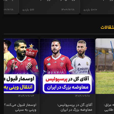
5010 بازدید
1402/12/18
5111 بازدید
1402/12/18
تقالات
1404/09/04
1404/09/10
 عراق:
آقای گل در پرسپولیس؛
اوسمار قبول می‌کند؟ انت
طلایی
معاوضه بزرگ در ایران
وینی به سیتی