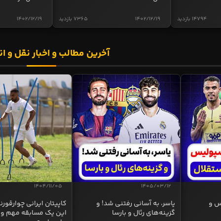
14794 بازدید
1402/12/19
7365 بازدید
1402/12/19
آخرین مطالب و اخبار نقل و ان
1404/11/05
1405/03/12
س و
یاسر، به آسانی رفتنی شد! و
کاپیتان ایرانی چوارقورنه
گزینه‌های رئال و بارسا
این یک مسابقه مهم و 