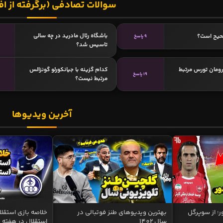
سوالات تصادفی (برگرفته از اف
باشگاه رئال مادرید در چه سالی
حیح است؟
9 پاسخ
تاسیس شد؟
 رومان تورس مرتبط
کدام گزینه با جیانکورلو گونزالس
19 پاسخ
مرتبط نیست؟
آخرین ویدیوها
ر؛ از سوپرگل
بهترین ویدیوهای طنز فوتبالی در
سال 1402
استقلال در هفته 