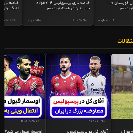
خلاصه بازی استقلال خوزستان 0-1
خلاصه بازی پرسپولیس 4-2 فولاد
نوزدهم
خوزستان در هفته نوزدهم
| لیگ برتر ای
5009 بازدید
1402/12/18
5110 بازدید
1402/12/18
تقالات
1404/09/04
1404/09/10
 عراق:
آقای گل در پرسپولیس؛
اوسمار قبول می‌کند؟ انت