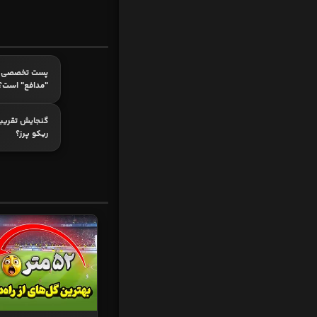
پست تخصصی ک
"مدافع" است؟
گنجایش تقریب
ریکو پرز؟