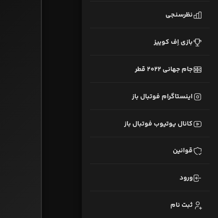
نظرسنجی
بازی اِف کوییز
جام جهانی 2022 قطر
اینستاگرام فوتبال باز
کانال یوتیوب فوتبال باز
قوانین
ورود
ثبت نام