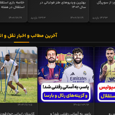
ر؛ از سوپرگل
بهترین ویدیوهای طنز فوتبالی در
سال 1402
استقلال در هفته 
14793 بازدید
1402/12/19
7363 بازدید
1402/12/19
آخرین مطالب و اخبار نقل و ان
1404/11/05
1405/03/12
س و
یاسر، به آسانی رفتنی شد! و
کاپیتان ایرانی چوارقورنه