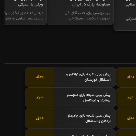
طلایی
معاوضه بزرگ در ایران
وینی به سیتی
پرسپولیس برای جذب آقای گل
درحالی‌که حضور ایگور سرگیف
اندونزی (مکسول سوزا) خیز...
پرسپولیس قطعی به نظر...
بارکی
پیش بینی نتیجه بازی تراکتور و
95 رأی
69 رأی
استقلال خوزستان
پیش بینی نتیجه بازی منچستر
21 رأی
17 رأی
یونایتد و نیوکاسل
پیش بینی نتیجه بازی چادرملو
65 رأی
45 رأی
اردکان و استقلال