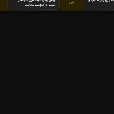
 بازی رئال مادرید و
پیش بینی نتیجه بازی منچستر
17 رأی
سیتی و منچستر یونایتد