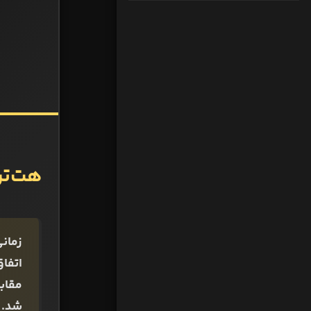
هت‌تریک پله 17 سال
شد.