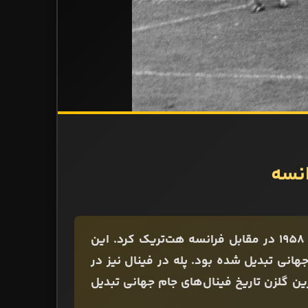
زمانی که پله 17 سال و 244 روز داشت در نیمه‌نهایی جام جهانی 1958 در مقابل فرانسه هت‌تریک کرد. این
ام جهانی تبدیل شده بود. پله در فینال نیز در
ساند و با 17 سال و 249 روز به جوان‌ترین گلزن تاریخ فینال‌های جام جهانی تبدیل