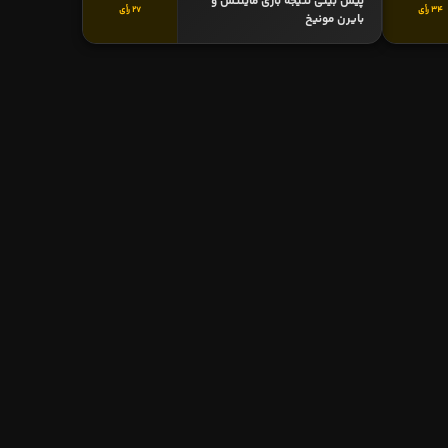
پیش بینی نتیجه بازی ماینتس و
34 رأی
27 رأی
بایرن مونیخ