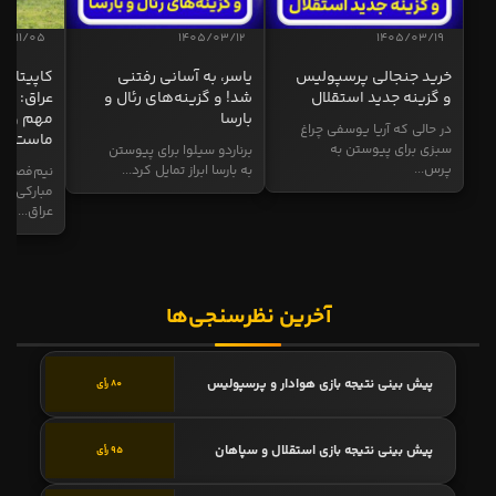
04/11/05
1405/03/12
1405/03/19
خرید جنجالی پرسپولیس
یاسر، به آسانی رفتنی
کاپیتان ا
و گزینه جدید استقلال
شد! و گزینه‌های رئال و
عراق: ای
بارسا
مهم و طل
در حالی که آریا یوسفی چراغ
ماست
سبزی برای پیوستن به
برناردو سیلوا برای پیوستن
پرس...
به بارسا ابراز تمایل کرد...
نیم‌فصل و
مبارکی در
عراق...
آخرین نظرسنجی‌ها
پیش بینی نتیجه بازی هوادار و پرسپولیس
80 رأی
پیش بینی نتیجه بازی استقلال و سپاهان
95 رأی