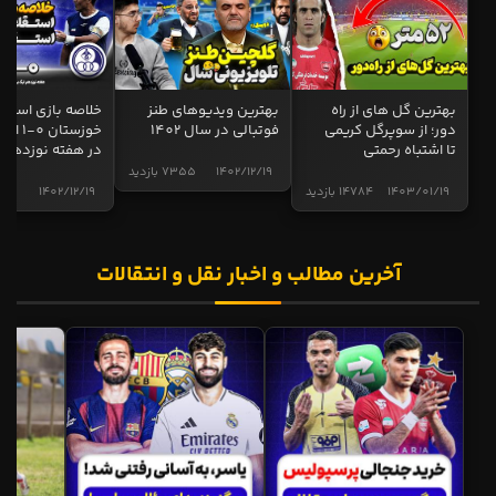
بهترین گل های از راه
بهترین ویدیوهای طنز
خلاصه بازی استقل
دور؛ از سوپرگل کریمی
فوتبالی در سال 1402
خوزستان 0
تا اشتباه رحمتی
در هفته نوزدهم
1402/12/19
7355 بازدید
1403/01/19
14784 بازدید
1402/12/19
5001 
آخرین مطالب و اخبار نقل و انتقالات