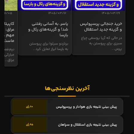
04/11/05
1405/03/12
1405/03/19
خرید جنجالی پرسپولیس
یاسر، به آسانی رفتنی
کاپیتان ا
و گزینه جدید استقلال
شد! و گزینه‌های رئال و
عراق: ای
بارسا
مهم و طل
در حالی که آریا یوسفی چراغ
ماست
سبزی برای پیوستن به
برناردو سیلوا برای پیوستن
پرس...
به بارسا ابراز تمایل کرد...
نیم‌فصل و
مبارکی در
عراق...
آخرین نظرسنجی‌ها
پیش بینی نتیجه بازی هوادار و پرسپولیس
80 رأی
پیش بینی نتیجه بازی استقلال و سپاهان
95 رأی