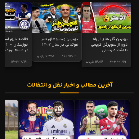
بهترین گل های از راه
بهترین ویدیوهای طنز
خلاصه بازی استقل
دور؛ از سوپرگل کریمی
فوتبالی در سال 1402
خوزستان 0
تا اشتباه رحمتی
در هفته نوزدهم
1402/12/19
7375 بازدید
1403/01/19
14814 بازدید
1402/12/19
5017 
آخرین مطالب و اخبار نقل و انتقالات