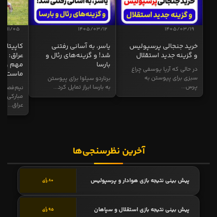
04/11/05
1405/03/12
1405/03/19
خرید جنجالی پرسپولیس
یاسر، به آسانی رفتنی
کاپیتان ا
و گزینه جدید استقلال
شد! و گزینه‌های رئال و
عراق: ای
بارسا
مهم و طل
در حالی که آریا یوسفی چراغ
ماست
سبزی برای پیوستن به
برناردو سیلوا برای پیوستن
پرس...
به بارسا ابراز تمایل کرد...
نیم‌فصل و
مبارکی در
عراق...
آخرین نظرسنجی‌ها
پیش بینی نتیجه بازی هوادار و پرسپولیس
80 رأی
پیش بینی نتیجه بازی استقلال و سپاهان
95 رأی