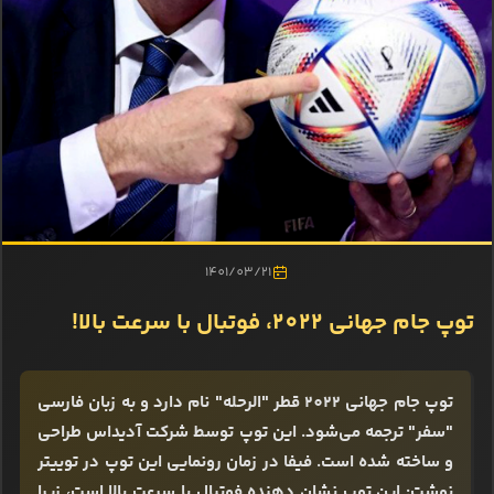
1401/03/21
توپ جام جهانی 2022، فوتبال با سرعت بالا!
توپ جام جهانی 2022 قطر "الرحله" نام دارد و به زبان فارسی
"سفر" ترجمه می‌شود. این توپ توسط شرکت آدیداس طراحی
و ساخته شده است. فیفا در زمان رونمایی این توپ در توییتر
نوشت: این توپ نشان دهنده فوتبال با سرعت بالا است، زیرا