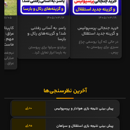
04/11/05
1405/03/12
1405/03/19
خرید جنجالی پرسپولیس
یاسر، به آسانی رفتنی
کاپیتان ا
و گزینه جدید استقلال
شد! و گزینه‌های رئال و
عراق: ای
بارسا
مهم و طل
در حالی که آریا یوسفی چراغ
ماست
سبزی برای پیوستن به
برناردو سیلوا برای پیوستن
پرس...
به بارسا ابراز تمایل کرد...
نیم‌فصل و
مبارکی در
عراق...
آخرین نظرسنجی‌ها
پیش بینی نتیجه بازی هوادار و پرسپولیس
80 رأی
پیش بینی نتیجه بازی استقلال و سپاهان
95 رأی