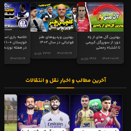
بهترین گل های از راه
بهترین ویدیوهای طنز
خلاصه بازی استقل
دور؛ از سوپرگل کریمی
فوتبالی در سال 1402
خوزستان 0
تا اشتباه رحمتی
در هفته نوزدهم
1402/12/19
7372 بازدید
1403/01/19
14811 بازدید
1402/12/19
5013 ب
آخرین مطالب و اخبار نقل و انتقالات