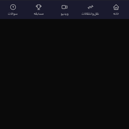
خانه
نقل‌وانتقالات
ویدیو
مسابقه
سوالات
لینک‌های مهم
صفحه اصلی
نقل‌وانتقالات
ویدیوها
مقاله‌ها
سوالات فوتبالی
بیشتر
مجله فوتبال‌باز
آیا می‌دانستید؟
نظرسنجی