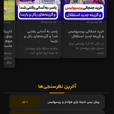
04/11/05
1405/03/12
1405/03/19
خرید جنجالی پرسپولیس
یاسر، به آسانی رفتنی
کاپیتان ا
و گزینه جدید استقلال
شد! و گزینه‌های رئال و
عراق: ای
بارسا
مهم و طل
در حالی که آریا یوسفی چراغ
ماست
سبزی برای پیوستن به
برناردو سیلوا برای پیوستن
پرس...
به بارسا ابراز تمایل کرد...
نیم‌فصل و
مبارکی در
عراق...
آخرین نظرسنجی‌ها
پیش بینی نتیجه بازی هوادار و پرسپولیس
80 رأی