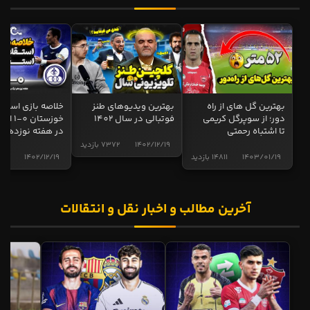
بهترین گل های از راه
بهترین ویدیوهای طنز
خلاصه بازی استقل
دور؛ از سوپرگل کریمی
فوتبالی در سال 1402
خوزستان 0
تا اشتباه رحمتی
در هفته نوزدهم
1402/12/19
7372 بازدید
1403/01/19
14811 بازدید
1402/12/19
5013 ب
آخرین مطالب و اخبار نقل و انتقالات