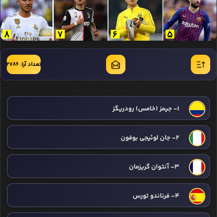
تعداد آرا: 2786
1- جیمز (خامس) رودریگز
2- جان لوئیجی بوفون
3- آنتوان گریزمان
4- فرناندو تورس