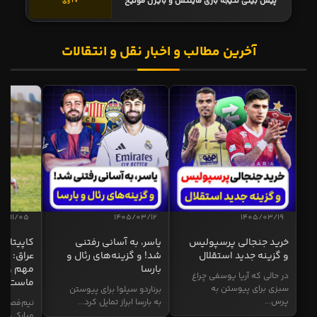
پیش بینی نتیجه بازی ماینتس و بایرن مونیخ
27 رأی
آخرین مطالب و اخبار نقل و انتقالات
04/11/05
1405/03/12
1405/03/19
خرید جنجالی پرسپولیس
یاسر، به آسانی رفتنی
کاپیتان ا
و گزینه جدید استقلال
شد! و گزینه‌های رئال و
عراق: ای
بارسا
مهم و طل
در حالی که آریا یوسفی چراغ
ماست
سبزی برای پیوستن به
برناردو سیلوا برای پیوستن
پرس...
به بارسا ابراز تمایل کرد...
نیم‌فصل و
مبارکی در