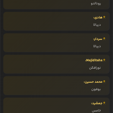
رونالدو
هادی:
دیبالا
سردار:
دیبالا
Majiditaha:
نورافکن
محمد حسین:
بوفون
جمشید:
خامس