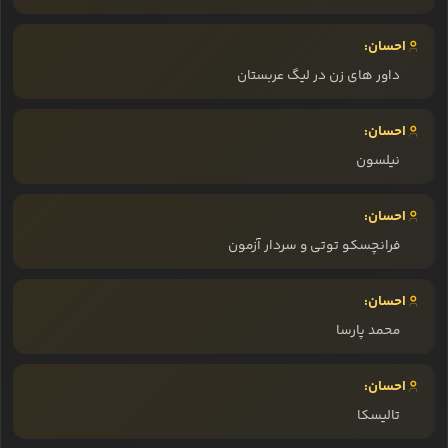
احسان:
داور های زن در لیگ عربستان
احسان:
نیلسون
احسان:
فرانچسکو توتی و سردار آزمون
احسان:
محمد پارسا
احسان:
تالیسکا