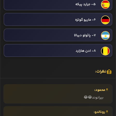
5- جرارد پیکه
6- ماریو گوتزه
7- پائولو دیبالا
8- ادن هازارد
نظرات:
محمود:
بیرانوند😂😂
رونالدو: