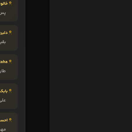
خالو
پس 
دلبر:
بقی
taha:
طار
بابک:
علی
احسا
مهد