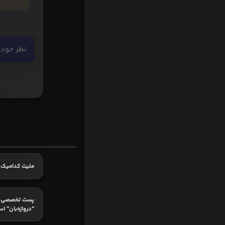
ملیت کدامیک 
پست تخصصی ک
"دروازه‌بان" ا