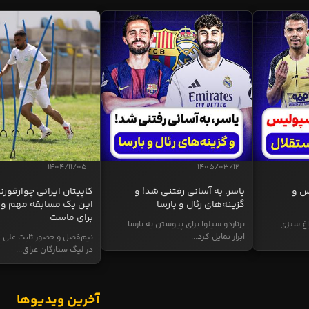
1404/11/05
1405/03/12
س و
یاسر، به آسانی رفتنی شد! و
کاپیتان ایرانی چوارقورنه
گزینه‌های رئال و بارسا
این یک مسابقه مهم و 
برای ماست
اغ سبزی
برناردو سیلوا برای پیوستن به بارسا
ابراز تمایل کرد...
نیم‌فصل و حضور ثابت علی م
در لیگ ستارگان عراق...
آخرین ویدیوها