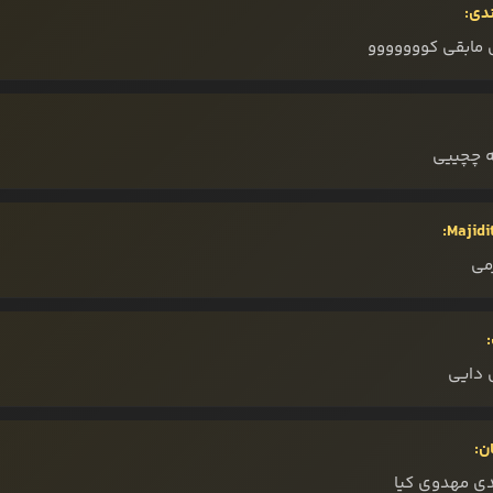
ندی:
مابقی کووووووو
ه چچییی
Majidi
می
 دایی
ن:
ی مهدوی کیا