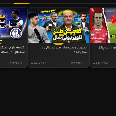
ر؛ از سوپرگل
بهترین ویدیوهای طنز فوتبالی در
سال 1402
استقلال در هفته 
14781 بازدید
1402/12/19
7353 بازدید
1402/12/19