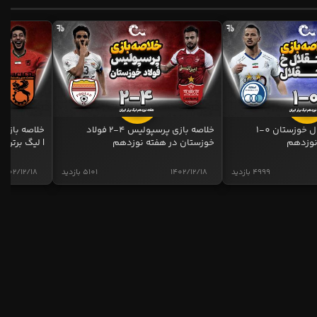
خلاصه بازی استقلال خوزستان 0-1
خلاصه بازی پرسپولیس 4-2 فولاد
نوزدهم
خوزستان در هفته نوزدهم
| لیگ برتر ای
4999 بازدید
1402/12/18
5101 بازدید
1402/12/18