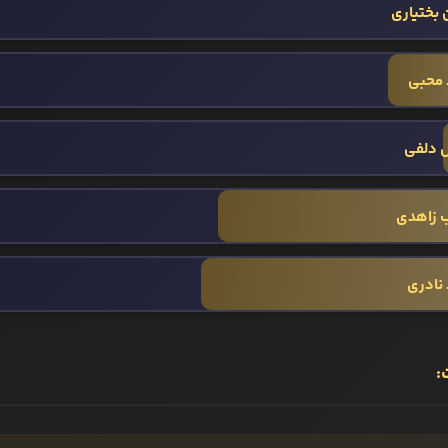
 بختیاری
 محبی
 دلفی
 زاهدی
نادری
: