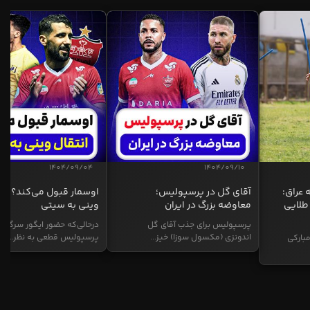
1404/09/04
1404/09/10
 عراق:
آقای گل در پرسپولیس؛
اوسمار قبول می‌کند؟ انت
طلایی
معاوضه بزرگ در ایران
وینی به سیتی
پرسپولیس برای جذب آقای گل
درحالی‌که حضور ایگور سرگیف
اندونزی (مکسول سوزا) خیز...
پرسپولیس قطعی به نظر...
بارکی