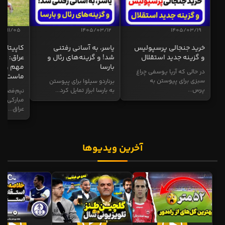
04/11/05
1405/03/12
1405/03/19
خرید جنجالی پرسپولیس
یاسر، به آسانی رفتنی
کاپیتان ا
و گزینه جدید استقلال
شد! و گزینه‌های رئال و
عراق: ای
بارسا
مهم و طل
در حالی که آریا یوسفی چراغ
ماست
سبزی برای پیوستن به
برناردو سیلوا برای پیوستن
پرس...
به بارسا ابراز تمایل کرد...
نیم‌فصل و
مبارکی در
عراق...
آخرین ویدیوها