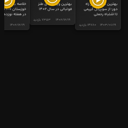
بهترین گل های از راه
بهترین ویدیوهای طنز
خلاصه بازی استقل
دور؛ از سوپرگل کریمی
فوتبالی در سال 1402
خوزستان 0
تا اشتباه رحمتی
در هفته نوزدهم
1402/12/19
7353 بازدید
1403/01/19
14780 بازدید
1402/12/19
4999 