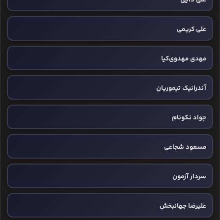
علی کریمی
مهدی مهدوی‌کیا
آندرانیک تیموریان
جواد نکونام
مسعود شجاعی
سردار آزمون
علیرضا جهانبخش