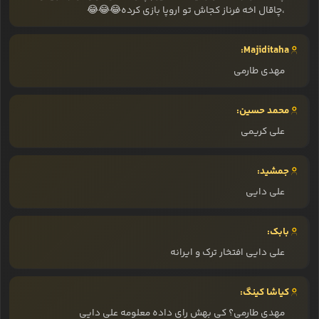
،چاقال اخه فرناز کجاش تو اروپا بازی کرده😂😂😂
Majiditaha:
مهدی طارمی
محمد حسین:
علی کریمی
جمشید:
علی دایی
بابک:
علی دایی افتخار ترک و ایرانه
کیاشا کینگ:
مهدی طارمی؟ کی بهش رای داده معلومه علی دایی