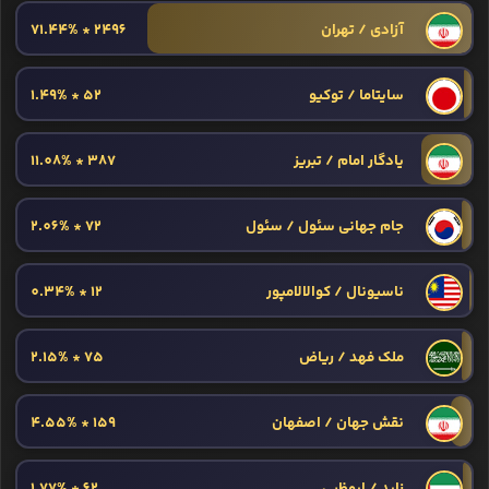
آزادی / تهران
2496 * 71.44%
سایتاما / توکیو
52 * 1.49%
یادگار امام / تبریز
387 * 11.08%
جام جهانی سئول / سئول
72 * 2.06%
ناسیونال / کوالالامپور
12 * 0.34%
ملک فهد / ریاض
75 * 2.15%
نقش جهان / اصفهان
159 * 4.55%
زاید / ابوظبی
62 * 1.77%