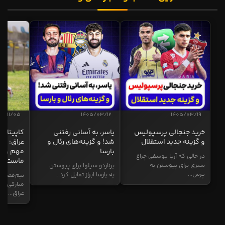
04/11/05
1405/03/12
1405/03/19
خرید جنجالی پرسپولیس
یاسر، به آسانی رفتنی
کاپیتان ا
و گزینه جدید استقلال
شد! و گزینه‌های رئال و
عراق: ای
بارسا
مهم و طل
در حالی که آریا یوسفی چراغ
ماست
سبزی برای پیوستن به
برناردو سیلوا برای پیوستن
پرس...
به بارسا ابراز تمایل کرد...
نیم‌فصل و
مبارکی در
عراق...