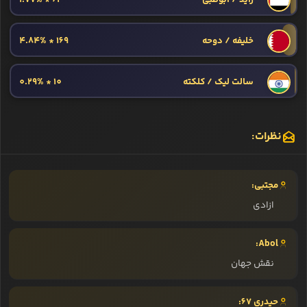
خلیفه / دوحه
169 * 4.84%
سالت لیک / کلکته
10 * 0.29%
نظرات:
مجتبی:
ازادی
Abol:
نقش جهان
حیدری 67: