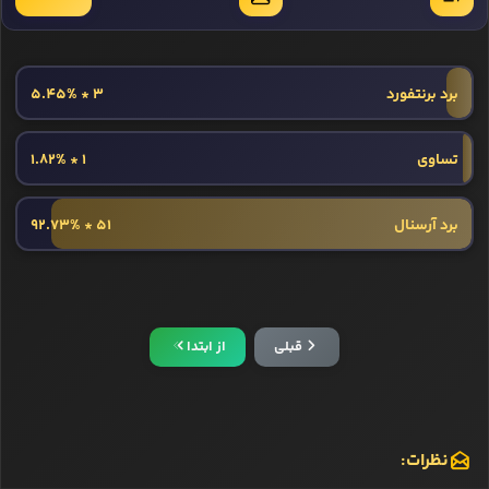
برد برنتفورد
3 * 5.45%
تساوی
1 * 1.82%
برد آرسنال
51 * 92.73%
قبلی
از ابتدا
نظرات: