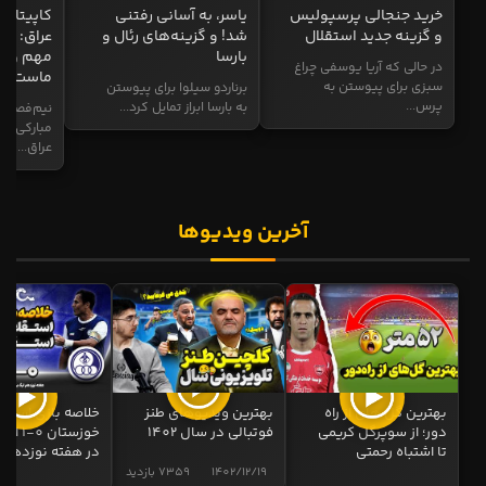
خرید جنجالی پرسپولیس
یاسر، به آسانی رفتنی
کاپیتان ا
و گزینه جدید استقلال
شد! و گزینه‌های رئال و
عراق: ای
بارسا
مهم و طل
در حالی که آریا یوسفی چراغ
ماست
سبزی برای پیوستن به
برناردو سیلوا برای پیوستن
پرس...
به بارسا ابراز تمایل کرد...
نیم‌فصل و
مبارکی در
عراق...
آخرین ویدیوها
بهترین گل های از راه
بهترین ویدیوهای طنز
خلاصه بازی استقل
دور؛ از سوپرگل کریمی
فوتبالی در سال 1402
خوزستان 0
تا اشتباه رحمتی
در هفته نوزدهم
1402/12/19
7359 بازدید