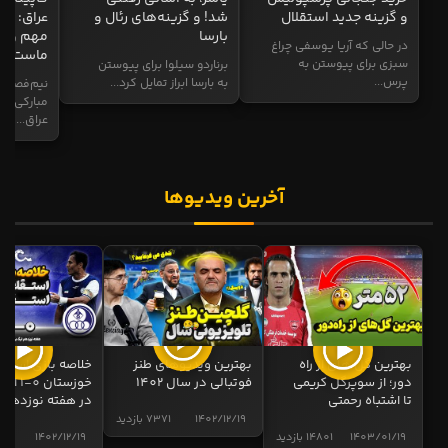
و گزینه جدید استقلال
شد! و گزینه‌های رئال و
عراق: ای
بارسا
مهم و طل
در حالی که آریا یوسفی چراغ
ماست
سبزی برای پیوستن به
برناردو سیلوا برای پیوستن
پرس...
به بارسا ابراز تمایل کرد...
نیم‌فصل و
مبارکی در
عراق...
آخرین ویدیوها
بهترین گل های از راه
بهترین ویدیوهای طنز
خلاصه بازی استقل
دور؛ از سوپرگل کریمی
فوتبالی در سال 1402
خوزستان 0
تا اشتباه رحمتی
در هفته نوزدهم
1402/12/19
7371 بازدید
1403/01/19
14801 بازدید
1402/12/19
5012 