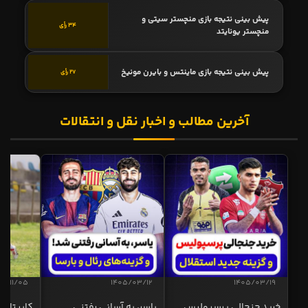
پیش بینی نتیجه بازی منچستر سیتی و
34 رأی
منچستر یونایتد
پیش بینی نتیجه بازی ماینتس و بایرن مونیخ
27 رأی
آخرین مطالب و اخبار نقل و انتقالات
04/11/05
1405/03/12
1405/03/19
خرید جنجالی پرسپولیس
یاسر، به آسانی رفتنی
کاپیتان ا