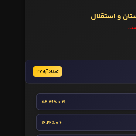
ستان و استقلال
ست.
تعداد آرا: 37
21 * 56.76%
6 * 16.22%