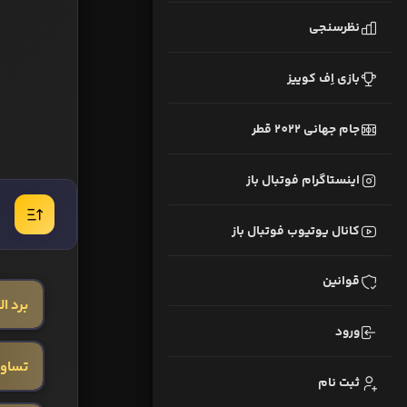
نظرسنجی
بازی اِف کوییز
جام جهانی 2022 قطر
اینستاگرام فوتبال باز
کانال یوتیوب فوتبال باز
قوانین
برد ا
ورود
تساو
ثبت نام