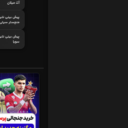
آث میلان
پیش بینی نتیج
منچستر سیتی
پیش بینی نتیجه
سویا