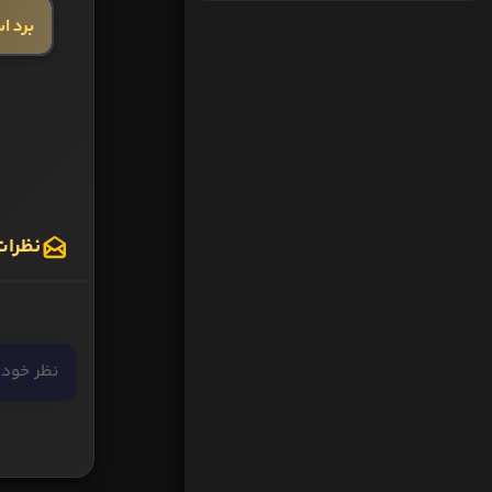
برد ا
نظرات