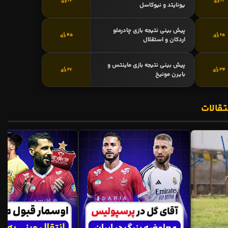
21 رأی
17 رأی
یونایتد و نیوکاسل
پیش بینی نتیجه بازی چادرملو
65 رأی
45 رأی
اردکان و استقلال
پیش بینی نتیجه بازی ماینتس و
34 رأی
27 رأی
بایرن مونیخ
تقالات