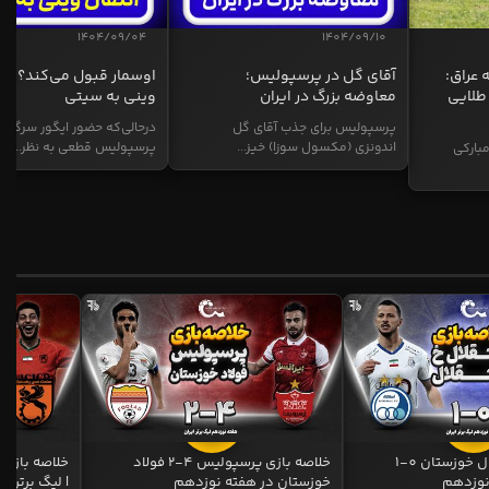
1404/09/04
1404/09/10
 عراق:
آقای گل در پرسپولیس؛
اوسمار قبول می‌کند؟ انت
طلایی
معاوضه بزرگ در ایران
وینی به سیتی
پرسپولیس برای جذب آقای گل
درحالی‌که حضور ایگور سرگیف
اندونزی (مکسول سوزا) خیز...
پرسپولیس قطعی به نظر...
بارکی
خلاصه بازی استقلال خوزستان 0-1
خلاصه بازی پرسپولیس 4-2 فولاد
نوزدهم
خوزستان در هفته نوزدهم
| لیگ برتر ای