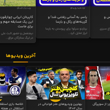
1404/11/05
1405/03/12
س و
یاسر، به آسانی رفتنی شد! و
کاپیتان ایرانی چوارقورنه
گزینه‌های رئال و بارسا
این یک مسابقه مهم و 
برای ماست
اغ سبزی
برناردو سیلوا برای پیوستن به بارسا
ابراز تمایل کرد...
نیم‌فصل و حضور ثابت علی م
در لیگ ستارگان عراق...
آخرین ویدیوها
ر؛ از سوپرگل
بهترین ویدیوهای طنز فوتبالی در
سال 1402
استقلال در هفته 