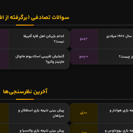
سوالات تصادفی (برگرفته از اف
کدامیک متولد سال 1987 میلادی
کدام بازیکن اهل قاره آفریقا
6 پاسخ
نیست؟
گنجایش تقریبی استادیوم مانوئل
وز چیست؟
10 پاسخ
مارتینز والرو؟
آخرین نظرسنجی‌ها
ه بازی هوادار و
پیش بینی نتیجه بازی استقلال و
80 رأی
سپاهان
ه بازی یوونتوس و
پیش بینی نتیجه بازی والنسیا و