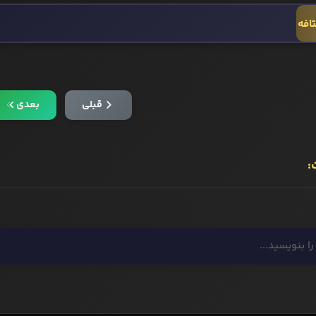
تافه
قبلی
بعدی
: