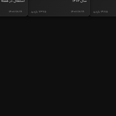
سال 1402
استقلال در هفته 
14815 بازدید
1402/12/19
7375 بازدید
1402/12/19