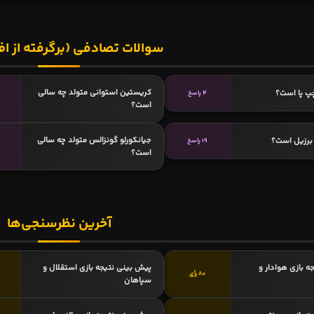
سوالات تصادفی (برگرفته از اف
کریستین استوانی متولد چه سالی
پ پا است؟
4 پاسخ
است؟
جیانکورلو گونزالس متولد چه سالی
برزیل است؟
19 پاسخ
است؟
آخرین نظرسنجی‌ها
ه بازی هوادار و
پیش بینی نتیجه بازی استقلال و
80 رأی
سپاهان