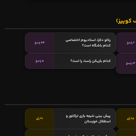
 کوییز)
رناتو دلارا، استادیوم اختصاصی
6 پاسخ
44 پاسخ
کدام باشگاه است؟
کدام بازیکن راست پا است؟
5 پاسخ
13 پاسخ
پیش بینی نتیجه بازی تراکتور و
95 رأی
69 رأی
استقلال خوزستان