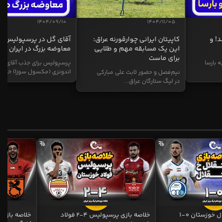
1404/09/10
1404/11/05
د! و
کاپیتان ایرانی چوارقورنه عراق:
آقای گل در پرسپولیس؛
این یک مسابقه مهم و طلایی
معاوضه بزرگ در ایران
برای ماست
ه بارسا
پرسپولیس برای جذب آقای گ
اندونزی (مکسول سوزا) خیز...
نیم‌فصل و حضور ثابت علی مبارکی
در لیگ ستارگان عراق...
خلاصه بازی استقلال خوزستان 0-1
خلاصه بازی پرسپولیس 4-2 فولاد