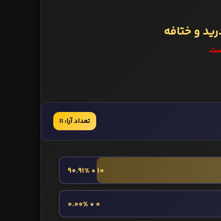
رید و ختافه
ست.
تعداد آرا: 11
10 * 90.91%
0 * 0.00%