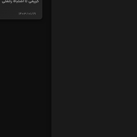
کریمی تا اشتباه رحمتی
1403/01/19