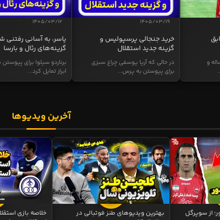
1405/03/12
1405/03/19
بق
خرید جنجالی پرسپولیس و
یاسر، به آسانی رفتنی ش
گزینه جدید استقلال
گزینه‌های رئال و بارسا
وائو، مهاجم ۳۲ ساله و
در حالی که آریا یوسفی چراغ سبزی
برناردو سیلوا برای پیوستن ب
.
برای پیوستن به پرس...
ابراز تمایل کرد...
آخرین ویدیوها
ر؛ از سوپرگل
بهترین ویدیوهای طنز فوتبالی در