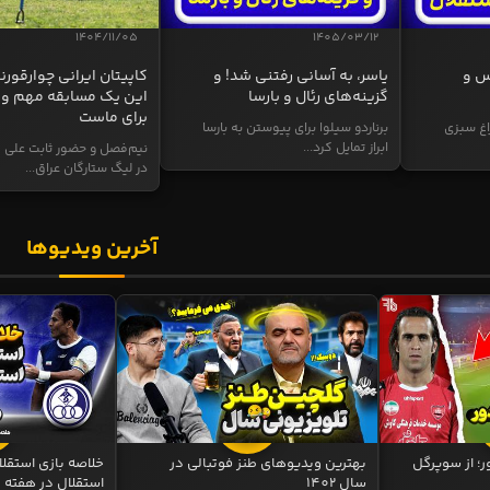
1404/11/05
1405/03/12
س و
یاسر، به آسانی رفتنی شد! و
کاپیتان ایرانی چوارقورنه
گزینه‌های رئال و بارسا
این یک مسابقه مهم و 
برای ماست
اغ سبزی
برناردو سیلوا برای پیوستن به بارسا
ابراز تمایل کرد...
نیم‌فصل و حضور ثابت علی م
در لیگ ستارگان عراق...
آخرین ویدیوها
ر؛ از سوپرگل
بهترین ویدیوهای طنز فوتبالی در
سال 1402
استقلال در هفته 