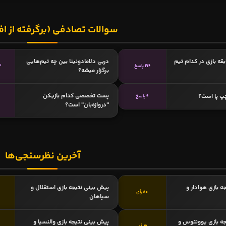
سوالات تصادفی (برگرفته از اف
قه بازی در کدام تیم
دربی دلامادونینا بین چه تیم‌هایی
216 پاسخ
3
برگزار میشه؟
پست تخصصی کدام بازیکن
پ پا است؟
6 پاسخ
"دروازه‌بان" است؟
آخرین نظرسنجی‌ها
ه بازی هوادار و
پیش بینی نتیجه بازی استقلال و
80 رأی
سپاهان
ه بازی یوونتوس و
پیش بینی نتیجه بازی والنسیا و