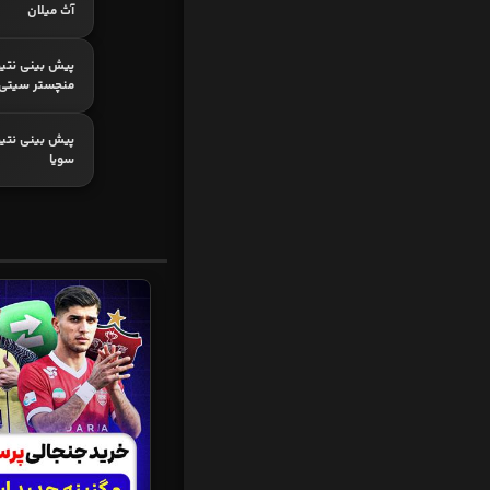
آث میلان
پیش بینی نتیج
منچستر سیتی
پیش بینی نتیجه
سویا