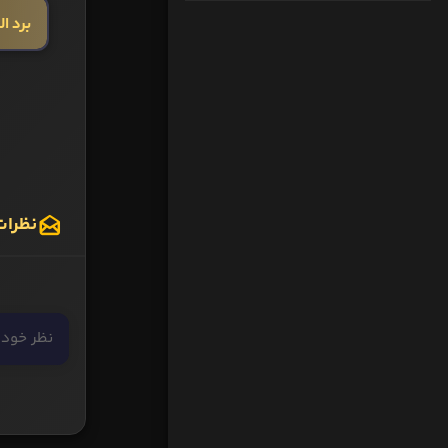
برد ال
نظرات