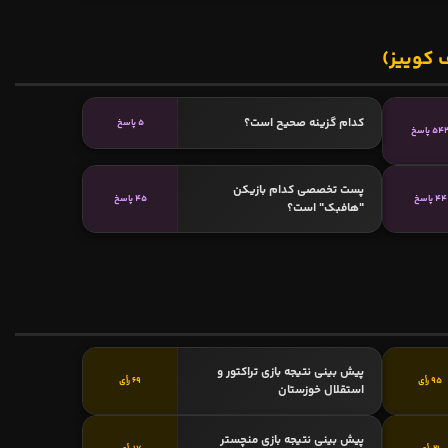
 کوییز)
کدام گزینه صحیح است؟
5 پاسخ
54 پاسخ
پست تخصصی کدام بازیکن
44 پاسخ
45 پاسخ
"هافبک" است؟
پیش بینی نتیجه بازی تراکتور و
95 رأی
69 رأی
استقلال خوزستان
پیش بینی نتیجه بازی منچستر