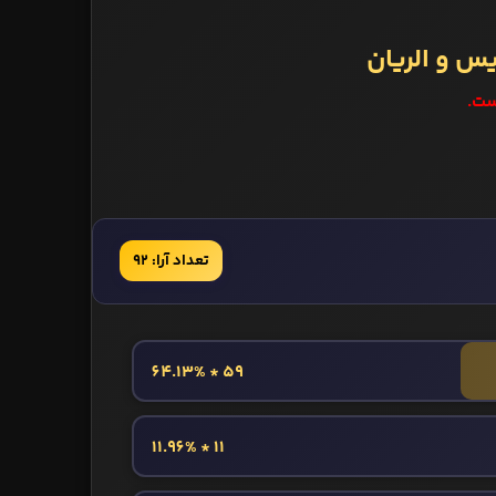
س و الریان
ست.
تعداد آرا: 92
59 * 64.13%
11 * 11.96%