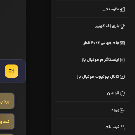
نظرسنجی
بازی اِف کوییز
جام جهانی 2022 قطر
اینستاگرام فوتبال باز
کانال یوتیوب فوتبال باز
قوانین
برد پ
ورود
تساو
ثبت نام