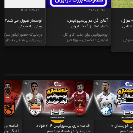
1404/09/04
1404/09/10
 عراق:
آقای گل در پرسپولیس؛
اوسمار قبول می‌کند؟ انت
طلایی
معاوضه بزرگ در ایران
وینی به سیتی
پرسپولیس برای جذب آقای گل
درحالی‌که حضور ایگور سرگیف
اندونزی (مکسول سوزا) خیز...
پرسپولیس قطعی به نظر...
بارکی
خلاصه بازی استقلال خوزستان 0-1
خلاصه بازی پرسپولیس 4-2 فولاد
نوزدهم
خوزستان در هفته نوزدهم
| لیگ برتر ای