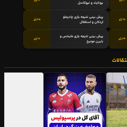
21 رأی
17 رأی
یونایتد و نیوکاسل
پیش بینی نتیجه بازی چادرملو
65 رأی
45 رأی
اردکان و استقلال
پیش بینی نتیجه بازی ماینتس و
34 رأی
27 رأی
بایرن مونیخ
تقالات