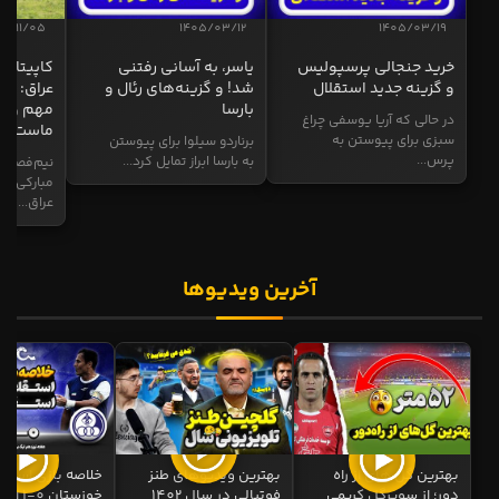
04/11/05
1405/03/12
1405/03/19
خرید جنجالی پرسپولیس
یاسر، به آسانی رفتنی
کاپیتان ا
و گزینه جدید استقلال
شد! و گزینه‌های رئال و
عراق: ای
بارسا
مهم و طل
در حالی که آریا یوسفی چراغ
ماست
سبزی برای پیوستن به
برناردو سیلوا برای پیوستن
پرس...
به بارسا ابراز تمایل کرد...
نیم‌فصل و
مبارکی در
عراق...
آخرین ویدیوها
بهترین گل های از راه
بهترین ویدیوهای طنز
خلاصه بازی استقل
دور؛ از سوپرگل کریمی
فوتبالی در سال 1402
خوزستان 0