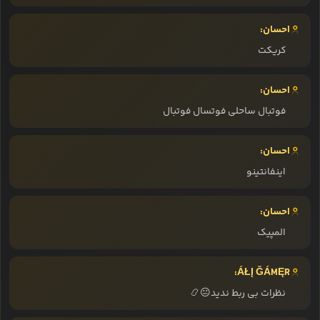
احسان:
کریکت
احسان:
فوتبال ساحلی فوتسال فوتبال
احسان:
اینفانتینو
احسان:
المپیک
ÁŁĮ ĞÁMĘR:
نظرات بی ربط ندید😐📿