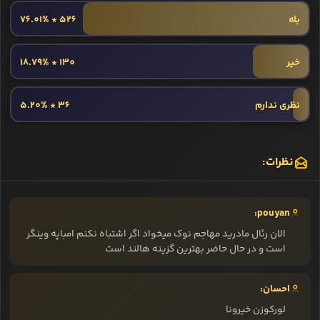
بله
526 * 76.01%
خیر
130 * 18.79%
نظری ندارم
36 * 5.20%
نظرات:
pouyan:
الان رئال مادرید مهاجم نوک میخواد اگر اشتباه نکنم امباپه وینگر
است و در حال حاضر بهترین گزینه هالند است
احسان:
لورکوزن خیرونا