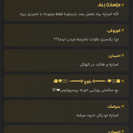
ÁŁĮ ĞÁMĘR:
اگه امباپه بیاد فصل بعد بارسلونا فقط میتونه با نامردی ببره
کوروش:
چرا یکسری نظرات نامرتبط میدن اینجا؟؟
احسان:
امباپه و هالند در الهلال
🕋ᬼ⃟💙─━━━━⊱بلوچ⊰━━━━─ ᬼ⃟💙🕋:
بع سلامتی روزایی خوبه پرسپولیس❤️💯
سیامک:
امباپه تو رئال نابود میشه
احسان: