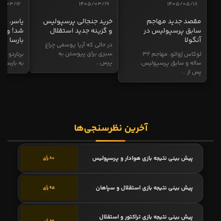
5/03/12
1405/03/19
1405/05/18
مقصد جدید مهاجم
خرید جنجالی پرسپولیس
یاسر، به
سابق پرسپولیس در
و گزینه جدید استقلال
شد! و گز
آنگولا
بارسا
در حالی که آریا یوسفی چراغ
سبزی برای پیوستن به
لوکاس ژوائو، مهاجم ۳۲
برناردو سی
پرس...
ساله و سابق پرسپولیس،
به بارسا ابر
پس از ...
آخرین نظرسنجی‌ها
پیش بینی نتیجه بازی هوادار و پرسپولیس
80 رأی
پیش بینی نتیجه بازی استقلال و سپاهان
95 رأی
پیش بینی نتیجه بازی تراکتور و استقلال