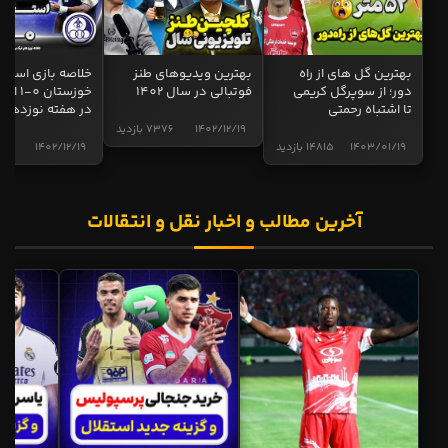
بهترین گل های از راه
بهترین ویدیوهای طنز
خلاصه بازی استقل
دور؛ از سوپرگل کریمی
فوتبالی در سال 1402
خوزستان 0
تا اشتباه رحمتی
در هفته نوزدهم
1402/12/19
7376 بازدید
1403/01/19
14815 بازدید
1402/12/19
5017 
آخرین مطالب و اخبار نقل و انتقالات