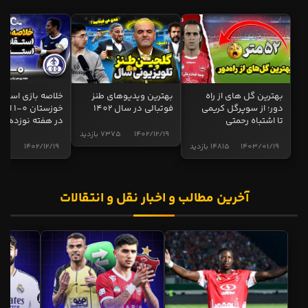
بهترین گل های از راه
بهترین ویدیوهای طنز
خلاصه بازی استقل
دور؛ از سوپرگل کریمی
فوتبالی در سال 1402
خوزستان 0
تا اشتباه رحمتی
در هفته نوزدهم
1402/12/19
7375 بازدید
1403/01/19
14815 بازدید
1402/12/19
5017 
آخرین مطالب و اخبار نقل و انتقالات