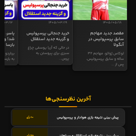
5/03/12
1405/03/19
1405/05/18
مقصد جدید مهاجم
خرید جنجالی پرسپولیس
یاسر، به
سابق پرسپولیس در
و گزینه جدید استقلال
شد! و گز
آنگولا
بارسا
در حالی که آریا یوسفی چراغ
سبزی برای پیوستن به
لوکاس ژوائو، مهاجم ۳۲
برناردو سی
پرس...
ساله و سابق پرسپولیس،
به بارسا ابر
پس از ...
آخرین نظرسنجی‌ها
پیش بینی نتیجه بازی هوادار و پرسپولیس
80 رأی
پیش بینی نتیجه بازی استقلال و سپاهان
95 رأی