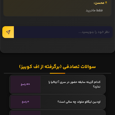
محسن:
فقط مادرید
سوالات تصادفی (برگرفته از اف کوییز)
کدام گزینه سابقه حضور در سری آ ایتالیا را
148 پاسخ
ندارد؟
اودین ایگالو متولد چه سالی است؟
16 پاسخ