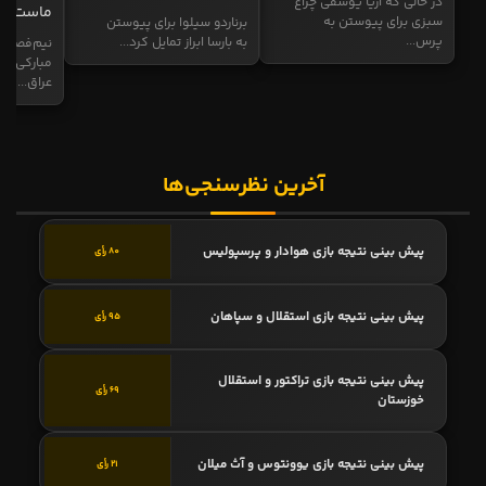
در حالی که آریا یوسفی چراغ
ماست
سبزی برای پیوستن به
برناردو سیلوا برای پیوستن
پرس...
به بارسا ابراز تمایل کرد...
نیم‌فصل و
مبارکی در
عراق...
آخرین نظرسنجی‌ها
پیش بینی نتیجه بازی هوادار و پرسپولیس
80 رأی
پیش بینی نتیجه بازی استقلال و سپاهان
95 رأی
پیش بینی نتیجه بازی تراکتور و استقلال
69 رأی
خوزستان
پیش بینی نتیجه بازی یوونتوس و آث میلان
21 رأی