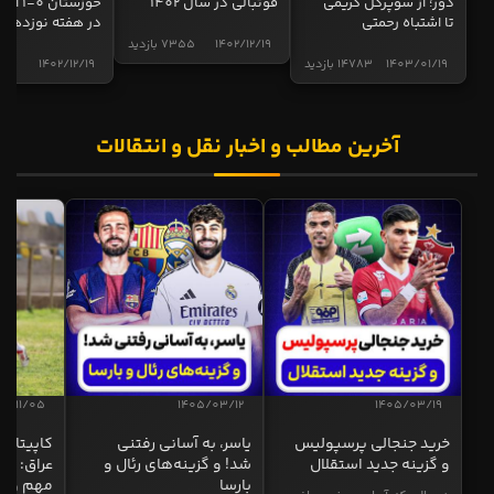
دور؛ از سوپرگل کریمی
فوتبالی در سال 1402
خوزستان 0
تا اشتباه رحمتی
در هفته نوزدهم
1402/12/19
7355 بازدید
1403/01/19
14783 بازدید
1402/12/19
5001 
آخرین مطالب و اخبار نقل و انتقالات
04/11/05
1405/03/12
1405/03/19
خرید جنجالی پرسپولیس
یاسر، به آسانی رفتنی
کاپیتان ا
و گزینه جدید استقلال
شد! و گزینه‌های رئال و
عراق: ای
بارسا
مهم و طل