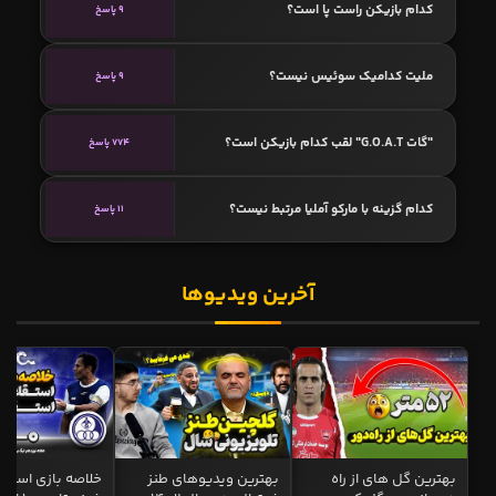
کدام بازیکن راست پا است؟
9 پاسخ
ملیت کدامیک سوئیس نیست؟
9 پاسخ
"گات G.O.A.T" لقب کدام بازیکن است؟
774 پاسخ
کدام گزینه با مارکو آملیا مرتبط نیست؟
11 پاسخ
آخرین ویدیوها
بهترین گل های از راه
بهترین ویدیوهای طنز
خلاصه بازی استقل