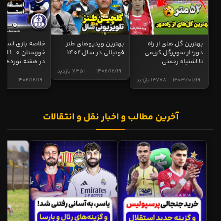
بهترین گل های از راه
بهترین ویدیوهای طنز
خلاصه بازی استقل
دور؛ از سوپرگل کریمی
فوتبالی در سال 1402
خوزستان 0
تا اشتباه رحمتی
در هفته نوزدهم
1402/12/19
7351 بازدید
1403/01/19
14778 بازدید
1402/12/19
4997 ب
آخرین مطالب و اخبار نقل و انتقالات