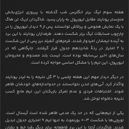
هفته سوم لیگ برتر انگلیس شب گذشته با پیروزی انرژی‌بخش
منچستر یونایتد مقابل لیورپول به پایان رسید. شاگردان اریک تن هاگ
با یک نمایش هجومی و پرتلاش توانستند پس از ۹ دیدار، لیورپول را در
چارچوب مسابقات لیگ برتر شکست دهند. طرفداران یونایتد با این برد
به آینده تیمشان امیدوار شدند. قرمزهای آنفیلد نیز پس از این شکست
با ۲ امتیاز در ردۀ شانزدهم جدول قرار گرفتند. جایگاهی که در
سال‌های اخیر بی‌سابقه بوده است. لیست بلند مصدوم و محرومان
لیورپول، این تیم را با مشکل اساسی مواجه کرده است.
در دیگر دیدار مهم این هفته چلسی با ۳ گل نتیجه را به لیدز یونایتد
واگذار کرد. آبی‌های لندن نتوانستند در حدواندازه‌های خودشان ظاهر
شوند. اشتباهات فردی و عدم تمرکز بازیکنان این تیم مانع کسب
نتیجه دلخواه توخل شد.
یکی از تیم‌هایی که در حد یک مدعی ظاهر شده است آرسنال است.
توپچی‌ها با شکست ۳-۰ بورنموث به تنها تیم ۹ امتیازی جدول تبدیل
شدند. شاگردان آرتتا با این برد قاطعانه برای دیگر رقبا خط و نشان