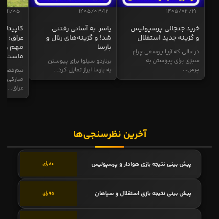
04/11/05
1405/03/12
1405/03/19
خرید جنجالی پرسپولیس
یاسر، به آسانی رفتنی
کاپیتان ا
و گزینه جدید استقلال
شد! و گزینه‌های رئال و
عراق: ای
بارسا
مهم و طل
در حالی که آریا یوسفی چراغ
ماست
سبزی برای پیوستن به
برناردو سیلوا برای پیوستن
پرس...
به بارسا ابراز تمایل کرد...
نیم‌فصل و
مبارکی در
عراق...
آخرین نظرسنجی‌ها
پیش بینی نتیجه بازی هوادار و پرسپولیس
80 رأی
پیش بینی نتیجه بازی استقلال و سپاهان
95 رأی