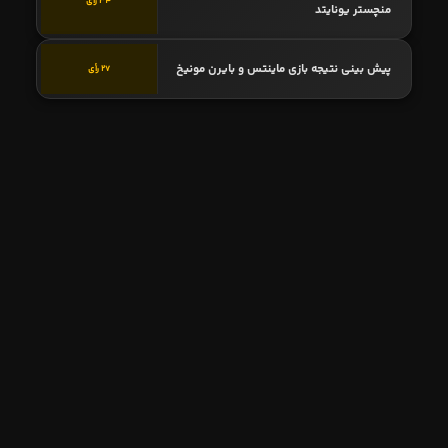
34 رأی
منچستر یونایتد
پیش بینی نتیجه بازی ماینتس و بایرن مونیخ
27 رأی