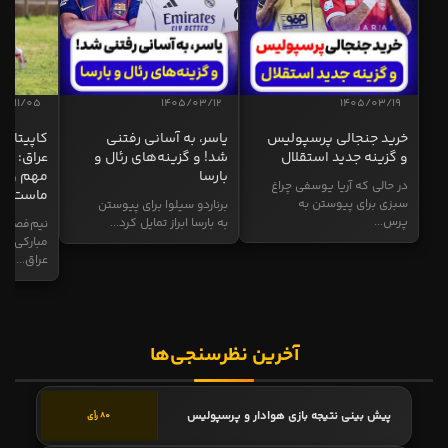
04/11/05
1405/03/12
1405/03/19
خرید جنجالی پرسپولیس
یاسر، به آسانی رفتنی
کاپیتان ا
و گزینه جدید استقلال
شد! و گزینه‌های رئال و
عراق: ای
بارسا
مهم و طل
در حالی که آریا یوسفی چراغ
ماست
سبزی برای پیوستن به
برناردو سیلوا برای پیوستن
پرس...
به بارسا ابراز تمایل کرد...
نیم‌فصل و
مبارکی در
عراق...
آخرین نظرسنجی‌ها
پیش بینی نتیجه بازی هوادار و پرسپولیس
80 رأی