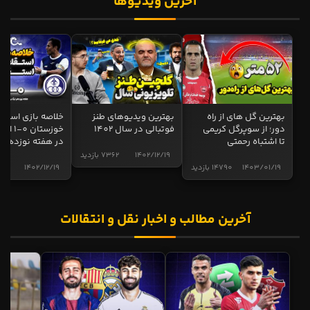
آخرین ویدیوها
بهترین گل های از راه
بهترین ویدیوهای طنز
خلاصه بازی استقل
دور؛ از سوپرگل کریمی
فوتبالی در سال 1402
خوزستان 0
تا اشتباه رحمتی
در هفته نوزدهم
1402/12/19
7362 بازدید
1403/01/19
14790 بازدید
1402/12/19
5006 ب
آخرین مطالب و اخبار نقل و انتقالات