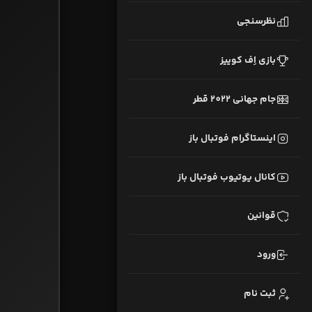
نظرسنجی
بازی اِف کوییز
جام جهانی 2022 قطر
اینستاگرام فوتبال باز
کانال یوتیوب فوتبال باز
قوانین
ورود
ثبت نام