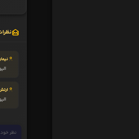
نظرات
نیمار:
الیو
ارتش
الیو