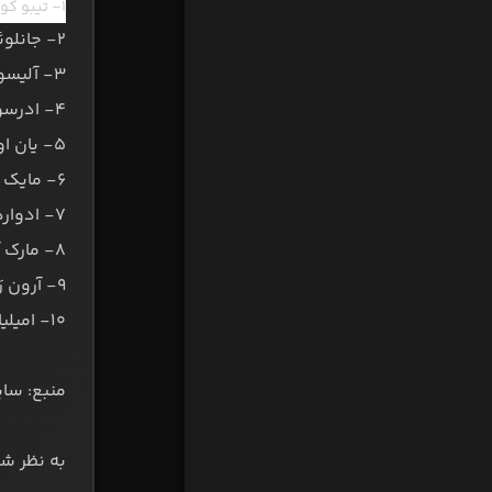
۱- تیبو کورتوا – ۶۰ میلیون یورو
۲- جانلوئیجی دوناروما – ۵۰ میلیون یورو
۳- آلیسون بکر – ۵۰ میلیون یورو
۴- ادرسون مورائس - ۴۵ میلیون یورو
۵- یان اوبلاک – ۴۵ میلون یورو
۶- مایک منیان – ۳۵ میلیون یورو
۷- ادوارد مندی – ۳۲ میلیون یورو
۸- مارک آندره تر اشتگن – ۳۰ میلیون یورو
۹- آرون رَمسدِیل – ۲۸ میلیون یورو
۱۰- امیلیانو مارتینز – ۲۸ میلیون یورو
منبع: سای
به نظر شم