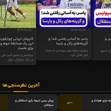
1404/11/05
1405/03/12
س و
یاسر، به آسانی رفتنی شد! و
کاپیتان ایرانی چوارقورنه
گزینه‌های رئال و بارسا
این یک مسابقه مهم و 
برای ماست
اغ سبزی
برناردو سیلوا برای پیوستن به بارسا
ابراز تمایل کرد...
نیم‌فصل و حضور ثابت علی م
در لیگ ستارگان عراق...
آخرین نظرسنجی‌ها
ه بازی هوادار و
پیش بینی نتیجه بازی استقلال و
80 رأی
سپاهان