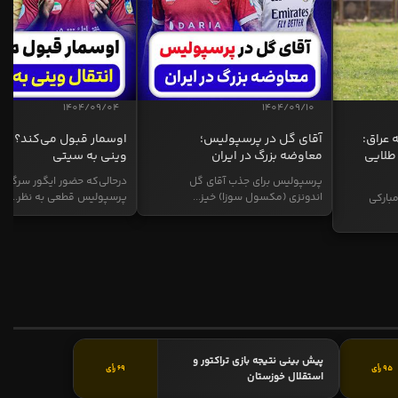
1404/09/04
1404/09/10
 عراق:
آقای گل در پرسپولیس؛
اوسمار قبول می‌کند؟ انت
طلایی
معاوضه بزرگ در ایران
وینی به سیتی
پرسپولیس برای جذب آقای گل
درحالی‌که حضور ایگور سرگیف
اندونزی (مکسول سوزا) خیز...
پرسپولیس قطعی به نظر...
بارکی
پیش بینی نتیجه بازی تراکتور و
95 رأی
69 رأی
استقلال خوزستان