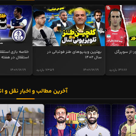
ر؛ از سوپرگل
بهترین ویدیوهای طنز فوتبالی در
سال 1402
استقلال در هفته 
14786 بازدید
1402/12/19
7359 بازدید
1402/12/19
آخرین مطالب و اخبار نقل و ان