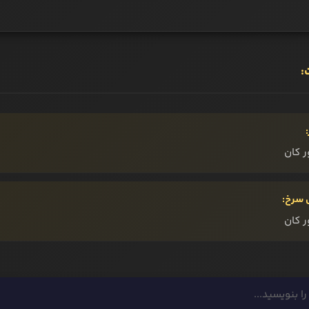
:
ر کان
 سرخ:
ر کان