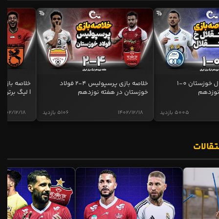
خلاصه بازی استقلال خوزستان 0-1
خلاصه بازی پرسپولیس 4-2 فولاد
نوزدهم
خوزستان در هفته نوزدهم
| لیگ برتر ای
5005 بازدید
1402/12/18
5106 بازدید
1402/12/18
تقالات