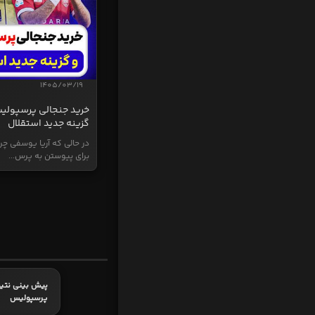
1405/03/19
خرید جنجالی پرسپولی
گزینه جدید استقلال
در حالی که آریا یوسفی چر
برای پیوستن به پرس...
پیش بینی نتیج
پرسپولیس