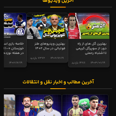
آخرین ویدیوها
بهترین گل های از راه
بهترین ویدیوهای طنز
خلاصه بازی استقل
دور؛ از سوپرگل کریمی
فوتبالی در سال 1402
خوزستان 0
تا اشتباه رحمتی
در هفته نوزدهم
1402/12/19
7372 بازدید
1403/01/19
14811 بازدید
1402/12/19
5013 ب
آخرین مطالب و اخبار نقل و انتقالات