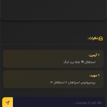
نظرات:
آرمین:
استقلال💙 شله زرد لنگ
مهبد:
پرسپولیس 1سپاهان 2 استقلال 3