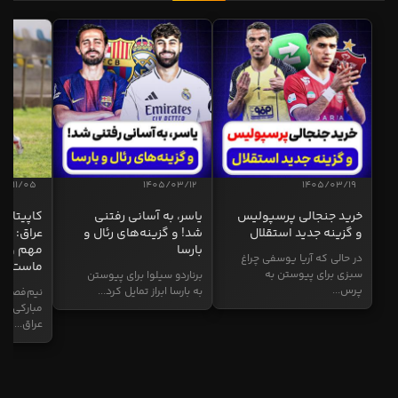
04/11/05
1405/03/12
1405/03/19
خرید جنجالی پرسپولیس
یاسر، به آسانی رفتنی
کاپیتان ا
و گزینه جدید استقلال
شد! و گزینه‌های رئال و
عراق: ای
بارسا
مهم و طل
در حالی که آریا یوسفی چراغ
ماست
سبزی برای پیوستن به
برناردو سیلوا برای پیوستن
پرس...
به بارسا ابراز تمایل کرد...
نیم‌فصل و
مبارکی در
عراق...