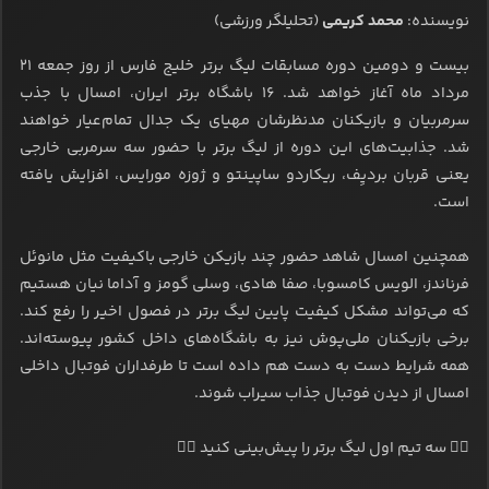
نویسنده:
محمد کریمی
(تحلیلگر ورزشی)
بیست و دومین دوره مسابقات لیگ برتر خلیج فارس از روز جمعه ۲۱
مرداد ماه آغاز خواهد شد. ۱۶ باشگاه برتر ایران، امسال با جذب
سرمربیان و بازیکنان مدنظرشان مهیای یک جدال تمام‌عیار خواهند
شد. جذابیت‌های این دوره از لیگ برتر با حضور سه سرمربی خارجی
یعنی قربان بردیِف، ریکاردو ساپینتو و ژوزه مورایس، افزایش یافته
است.
همچنین امسال شاهد حضور چند بازیکن خارجی باکیفیت مثل مانوئل
فرناندز، الویس کامسوبا، صفا هادی، وسلی گومز و آداما نیان هستیم
که می‌تواند مشکل کیفیت پایین لیگ برتر در فصول اخیر را رفع کند.
برخی بازیکنان ملی‌پوش نیز به باشگاه‌های داخل کشور پیوسته‌اند.
همه شرایط دست به دست هم داده است تا طرفداران فوتبال داخلی
امسال از دیدن فوتبال جذاب سیراب شوند.
👇🏻 سه تیم اول لیگ برتر را پیش‌بینی کنید 👇🏻