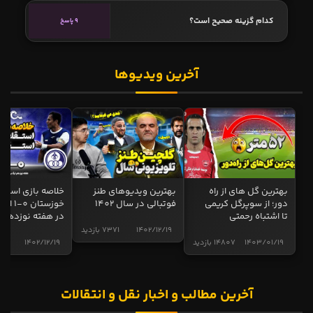
کدام گزینه صحیح است؟
9 پاسخ
آخرین ویدیوها
بهترین گل های از راه
بهترین ویدیوهای طنز
خلاصه بازی استقل
دور؛ از سوپرگل کریمی
فوتبالی در سال 1402
خوزستان 0
تا اشتباه رحمتی
در هفته نوزدهم
1402/12/19
7371 بازدید
1403/01/19
14807 بازدید
1402/12/19
5013 ب
آخرین مطالب و اخبار نقل و انتقالات