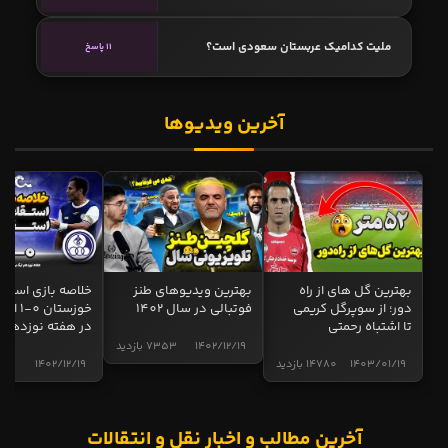
ملیت کدامیک عربستان سعودی است؟
11 پاسخ
آخرین ویدیوها
بهترین گل های از راه
بهترین ویدیوهای طنز
خلاصه بازی استقل
دور؛ از سوپرگل کریمی
فوتبالی در سال 1402
خوزستان 0
تا اشتباه رحمتی
در هفته نوزدهم
1402/12/19
7353 بازدید
1403/01/19
14780 بازدید
1402/12/19
4999 
آخرین مطالب و اخبار نقل و انتقالات