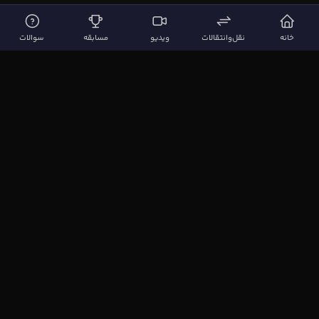
خانه
نقل‌وانتقالات
ویدیو
مسابقه
سوالات
لینک‌های مهم
صفحه اصلی
نقل‌وانتقالات
ویدیوها
مقاله‌ها
سوالات فوتبالی
بیشتر
مجله فوتبال‌باز
آیا می‌دانستید؟
نظرسنجی