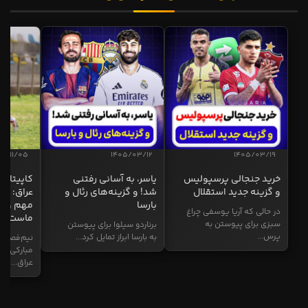
04/11/05
1405/03/12
1405/03/19
خرید جنجالی پرسپولیس
یاسر، به آسانی رفتنی
کاپیتان ا
و گزینه جدید استقلال
شد! و گزینه‌های رئال و
عراق: ای
بارسا
مهم و طل
در حالی که آریا یوسفی چراغ
ماست
سبزی برای پیوستن به
برناردو سیلوا برای پیوستن
پرس...
به بارسا ابراز تمایل کرد...
نیم‌فصل و
مبارکی در
عراق...