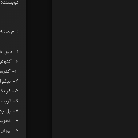
نویسنده:
تیم منتخب
۱- دین هندرسون - از شفیلد یونایتد به ناتینگهام فارست
۲- آنتونیو رودیگر - از چلسی به رئال مادرید
۳- آندرس کریستنسن - از چلسی به بارسلونا
۴- نیکولاس سوله - از بایرن مونیخ به بورسیا دورتموند
۵- فرانک کسیه - از آث میلان به بارسلونا
۶- کریستین اریکسن - از برنتفورد به منچستر یونایتد
۷- پل پوگبا - از منچستر یونایتد به یوونتوس
۸- هنریک مخیتاریان - از آ اس رم به اینتر میلان
۹- ایوان پریشیچ - از اینتر میلان به تاتنهام