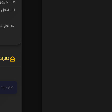
۱۰- دیووک اوریگی - از لیورپول به آث میلان
۱۱- آنخل دی ماریا - از پاری‌سن‌ژرمن به یوونتوس
به نظر ش
نظرات