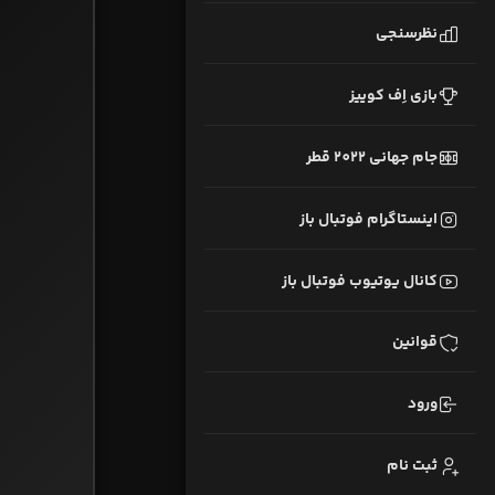
نظرسنجی
بازی اِف کوییز
جام جهانی 2022 قطر
اینستاگرام فوتبال باز
کانال یوتیوب فوتبال باز
قوانین
ورود
ثبت نام