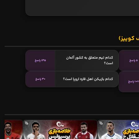
 کوییز)
کدام تیم متعلق به کشور آلمان
5 پاسخ
135 پاسخ
است؟
کدام بازیکن اهل قاره اروپا است؟
30 پاسخ
108 پاسخ