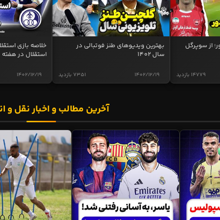
ر؛ از سوپرگل
بهترین ویدیوهای طنز فوتبالی در
سال 1402
استقلال در هفته 
14779 بازدید
1402/12/19
7351 بازدید
1402/12/19
آخرین مطالب و اخبار نقل و ان