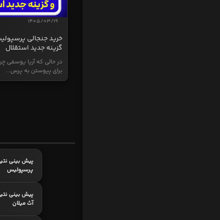
1405/03/19
خرید جنجالی پرسپولی
گزینه جدید استقلال
در حالی که آریا یوسفی چر
برای پیوستن به پرس...
پیش بینی نتیج
پرسپولیس
پیش بینی نتیج
آث میلان