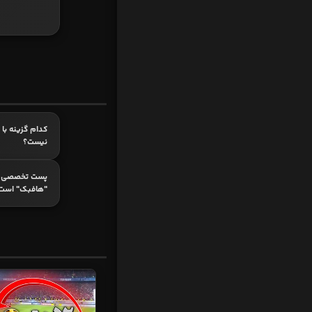
کدام گزینه با م
نیست؟
پست تخصصی ک
"هافبک" است