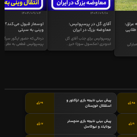
1404/09/04
1404/09/10
 عراق:
آقای گل در پرسپولیس؛
اوسمار قبول می‌کند؟ انت
طلایی
معاوضه بزرگ در ایران
وینی به سیتی
پرسپولیس برای جذب آقای گل
درحالی‌که حضور ایگور سرگیف
اندونزی (مکسول سوزا) خیز...
پرسپولیس قطعی به نظر...
بارکی
پیش بینی نتیجه بازی تراکتور و
95 رأی
69 رأی
استقلال خوزستان
پیش بینی نتیجه بازی منچستر
21 رأی
17 رأی
یونایتد و نیوکاسل