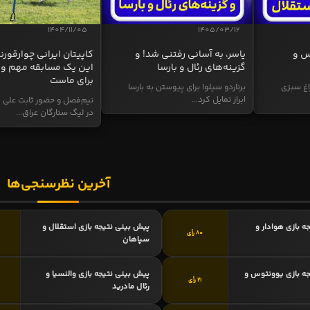
1404/11/05
1405/03/12
س و
یاسر، به آسانی رفتنی شد! و
کاپیتان ایرانی چوارقورنه
گزینه‌های رئال و بارسا
این یک مسابقه مهم و 
برای ماست
اغ سبزی
برناردو سیلوا برای پیوستن به بارسا
ابراز تمایل کرد...
نیم‌فصل و حضور ثابت علی م
در لیگ ستارگان عراق...
آخرین نظرسنجی‌ها
ه بازی هوادار و
پیش بینی نتیجه بازی استقلال و
80 رأی
سپاهان
ه بازی یوونتوس و
پیش بینی نتیجه بازی والنسیا و
21 رأی
رئال مادرید