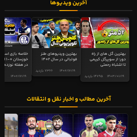
آخرین ویدیوها
بهترین گل های از راه
بهترین ویدیوهای طنز
خلاصه بازی استقل
دور؛ از سوپرگل کریمی
فوتبالی در سال 1402
خوزستان 0
تا اشتباه رحمتی
در هفته نوزدهم
1402/12/19
7366 بازدید
1403/01/19
14795 بازدید
1402/12/19
5011
آخرین مطالب و اخبار نقل و انتقالات