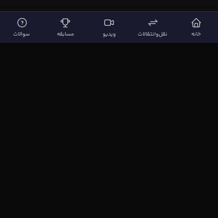
خانه
نقل‌وانتقالات
ویدیو
مسابقه
سوالات
لینک‌های مهم
صفحه اصلی
نقل‌وانتقالات
ویدیوها
مقاله‌ها
سوالات فوتبالی
بیشتر
مجله فوتبال‌باز
آیا می‌دانستید؟
نظرسنجی