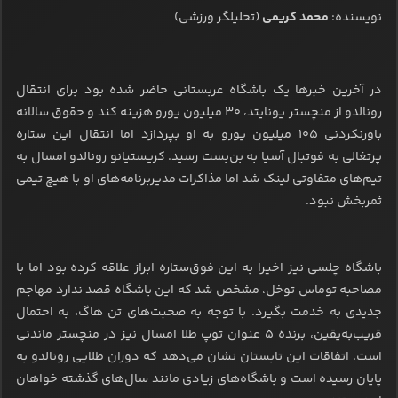
نویسنده:
محمد کریمی
(تحلیلگر ورزشی)
در آخرین خبرها یک باشگاه عربستانی حاضر شده بود برای انتقال
رونالدو از منچستر یونایتد، ۳۰ میلیون یورو هزینه کند و حقوق سالانه
باورنکردنی ۱۰۵ میلیون یورو به او بپردازد اما انتقال این ستاره
پرتغالی به فوتبال آسیا به بن‌بست رسید. کریستیانو رونالدو امسال به
تیم‌های متفاوتی لینک شد اما مذاکرات مدیربرنامه‌های او با هیچ تیمی
ثمربخش نبود.
باشگاه چلسی نیز اخیرا به این فوق‌ستاره ابراز علاقه کرده بود اما با
مصاحبه توماس توخل، مشخص شد که این باشگاه قصد ندارد مهاجم
جدیدی به خدمت بگیرد. با توجه به صحبت‌های تن هاگ، به احتمال
قریب‌به‌یقین، برنده ۵ عنوان توپ طلا امسال نیز در منچستر ماندنی
است. اتفاقات این تابستان نشان می‌دهد که دوران طلایی رونالدو به
پایان رسیده است و باشگاه‌های زیادی مانند سال‌های گذشته خواهان