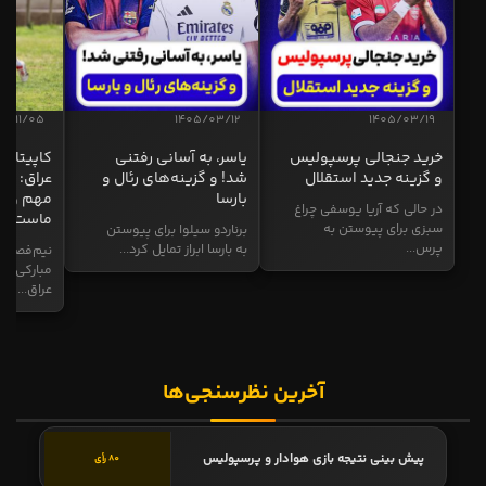
04/11/05
1405/03/12
1405/03/19
خرید جنجالی پرسپولیس
یاسر، به آسانی رفتنی
کاپیتان ا
و گزینه جدید استقلال
شد! و گزینه‌های رئال و
عراق: ای
بارسا
مهم و طل
در حالی که آریا یوسفی چراغ
ماست
سبزی برای پیوستن به
برناردو سیلوا برای پیوستن
پرس...
به بارسا ابراز تمایل کرد...
نیم‌فصل و
مبارکی در
عراق...
آخرین نظرسنجی‌ها
پیش بینی نتیجه بازی هوادار و پرسپولیس
80 رأی