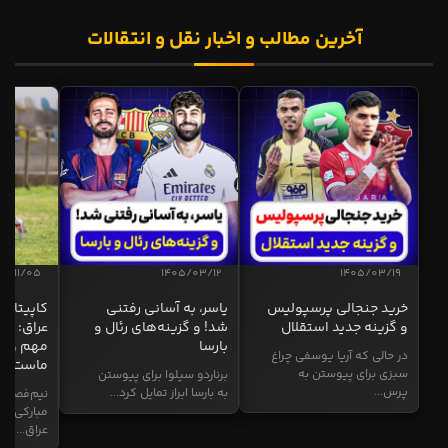
آخرین مطالب و اخبار نقل و انتقالات
04/11/05
1405/03/12
1405/03/19
خرید جنجالی پرسپولیس
یاسر، به آسانی رفتنی
کاپیتان ا
و گزینه جدید استقلال
شد! و گزینه‌های رئال و
عراق: ای
بارسا
مهم و طل
در حالی که آریا یوسفی چراغ
ماست
سبزی برای پیوستن به
برناردو سیلوا برای پیوستن
پرس...
به بارسا ابراز تمایل کرد...
نیم‌فصل و
مبارکی در
عراق...