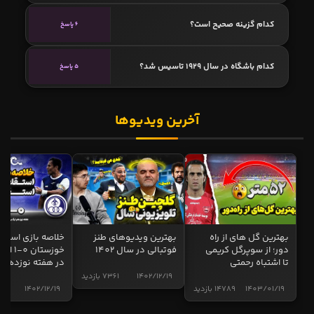
کدام گزینه صحیح است؟
6 پاسخ
کدام باشگاه در سال 1929 تاسیس شد؟
5 پاسخ
آخرین ویدیوها
بهترین گل های از راه
بهترین ویدیوهای طنز
خلاصه بازی استقل
دور؛ از سوپرگل کریمی
فوتبالی در سال 1402
خوزستان 0
تا اشتباه رحمتی
در هفته نوزدهم
1402/12/19
7361 بازدید
1403/01/19
14789 بازدید
1402/12/19
5006 ب