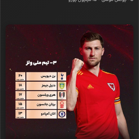
۵- یونس موسی - ۱۵ میلیون یورو