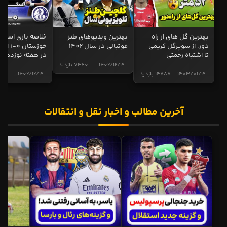
بهترین گل های از راه
بهترین ویدیوهای طنز
خلاصه بازی استقل
دور؛ از سوپرگل کریمی
فوتبالی در سال 1402
خوزستان 0
تا اشتباه رحمتی
در هفته نوزدهم
1402/12/19
7360 بازدید
1403/01/19
14788 بازدید
1402/12/19
5005 ب
آخرین مطالب و اخبار نقل و انتقالات