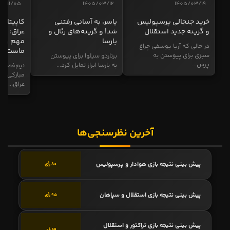
04/11/05
1405/03/12
1405/03/19
خرید جنجالی پرسپولیس
یاسر، به آسانی رفتنی
کاپیتان ا
و گزینه جدید استقلال
شد! و گزینه‌های رئال و
عراق: ای
بارسا
مهم و طل
در حالی که آریا یوسفی چراغ
ماست
سبزی برای پیوستن به
برناردو سیلوا برای پیوستن
پرس...
به بارسا ابراز تمایل کرد...
نیم‌فصل و
مبارکی در
عراق...
آخرین نظرسنجی‌ها
پیش بینی نتیجه بازی هوادار و پرسپولیس
80 رأی
پیش بینی نتیجه بازی استقلال و سپاهان
95 رأی
پیش بینی نتیجه بازی تراکتور و استقلال