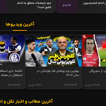
ر کدام کنفدراسیون
تیم دارمشتات متعلق به کدام
125 پاسخ
کشور است؟
آخرین ویدیوها
ر؛ از سوپرگل
بهترین ویدیوهای طنز فوتبالی در
سال 1402
استقلال در هفته 
14804 بازدید
1402/12/19
7371 بازدید
1402/12/19
آخرین مطالب و اخبار نقل و ان