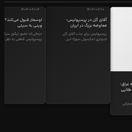
1404/09/04
1404/09/10
آقای گل در پرسپولیس؛
اوسمار قبول می‌کند؟ انت
معاوضه بزرگ در ایران
وینی به سیتی
پرسپولیس برای جذب آقای گل
درحالی‌که حضور ایگور سرگیف
اندونزی (مکسول سوزا) خیز...
پرسپولیس قطعی به نظر...
 عراق:
طلایی
بارکی