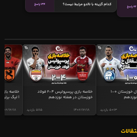
کدام گزینه با نالدو مرتبط نیست؟
134 پاسخ
82 پاسخ
خلاصه بازی استقلال خوزستان 0-1
خلاصه بازی پرسپولیس 4-2 فولاد
نوزدهم
خوزستان در هفته نوزدهم
| لیگ برتر ای
5013 بازدید
1402/12/18
5115 بازدید
1402/12/18
تقالات