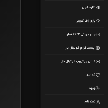
نظرسنجی
بازی اِف کوییز
جام جهانی 2022 قطر
اینستاگرام فوتبال باز
کانال یوتیوب فوتبال باز
قوانین
ورود
ثبت نام