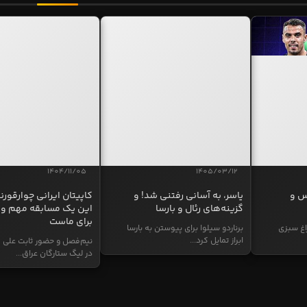
1404/11/05
1405/03/12
س و
یاسر، به آسانی رفتنی شد! و
کاپیتان ایرانی چوارقورنه
گزینه‌های رئال و بارسا
این یک مسابقه مهم و 
برای ماست
اغ سبزی
برناردو سیلوا برای پیوستن به بارسا
ابراز تمایل کرد...
نیم‌فصل و حضور ثابت علی م
در لیگ ستارگان عراق...