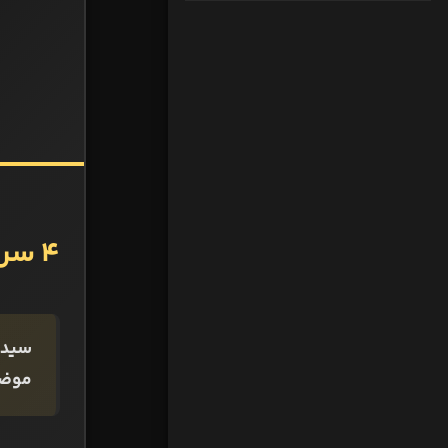
۴ سرنوشت متفاوت سید جلال حسینی
سید ج
موضو