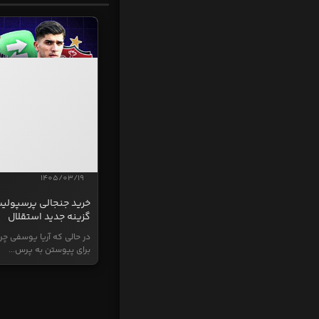
1405/03/19
خرید جنجالی پرسپولی
گزینه جدید استقلال
در حالی که آریا یوسفی چر
برای پیوستن به پرس...