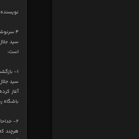
نویسنده:
۴ سرنوشت متفاوت سید جلال حسینی در پایان لیگ برتر 01-1400
سید جلال 
است:
۱- بازگشت به تیم دوران جوانی:
سید جلال 
باشگاه ری
۲- خداحافظی از دنیای فوتبال:
هرچند که