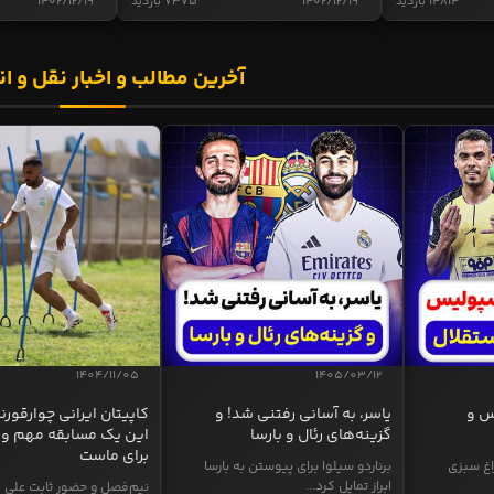
14814 بازدید
1402/12/19
7375 بازدید
1402/12/19
آخرین مطالب و اخبار نقل و ان
1404/11/05
1405/03/12
س و
یاسر، به آسانی رفتنی شد! و
کاپیتان ایرانی چوارقورنه
گزینه‌های رئال و بارسا
این یک مسابقه مهم و 
برای ماست
اغ سبزی
برناردو سیلوا برای پیوستن به بارسا
ابراز تمایل کرد...
نیم‌فصل و حضور ثابت علی م