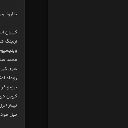
‌‌با ارزش
کیلیان امباپه
ارلینگ هالند 
وینیسیوس جون
محمد صلاح (مص
هری کین (انگل
روملو لوکاکو 
برونو فرناند
کوین دی برو
نیمار (برزیل /
فیل فودن (ا