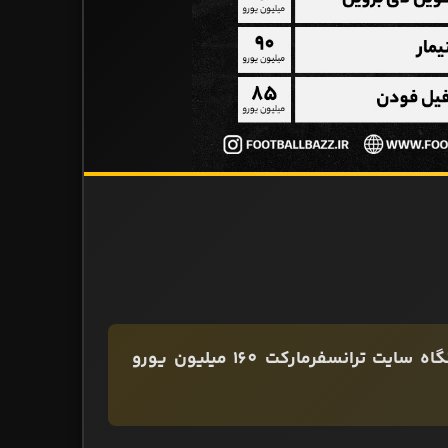
کیلیان امباپه ستاره تیم ملی فرانسه و باشگاه پاری‌سن‌ژرمن از نگاه سایت ترانسفرمارکت 160 میلیون یورو