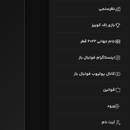
نظرسنجی
بازی اِف کوییز
جام جهانی 2022 قطر
اینستاگرام فوتبال باز
کانال یوتیوب فوتبال باز
قوانین
ورود
ثبت نام