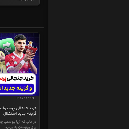
1403/01/19
1405/03/19
خرید جنجالی پرسپولی
گزینه جدید استقلال
در حالی که آریا یوسفی چر
برای پیوستن به پرس...