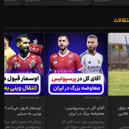
5017 بازدید
1402/12/18
5119 بازدید
1402/12/18
تقالات
1404/09/04
1404/09/10
 عراق:
آقای گل در پرسپولیس؛
اوسمار قبول می‌کند؟ انت
طلایی
معاوضه بزرگ در ایران
وینی به سیتی
پرسپولیس برای جذب آقای گل
درحالی‌که حضور ایگور سرگیف
اندونزی (مکسول سوزا) خیز...
پرسپولیس قطعی به نظر...
بارکی