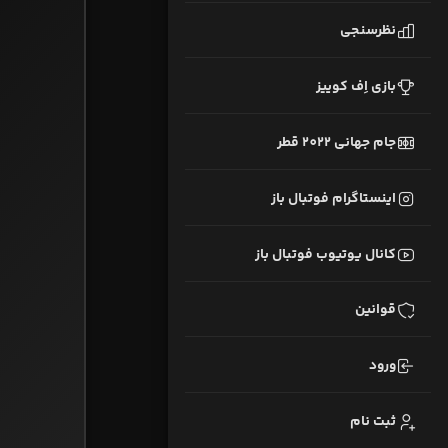
نظرسنجی
بازی اِف کوییز
جام جهانی 2022 قطر
اینستاگرام فوتبال باز
کانال یوتیوب فوتبال باز
قوانین
ورود
ثبت نام