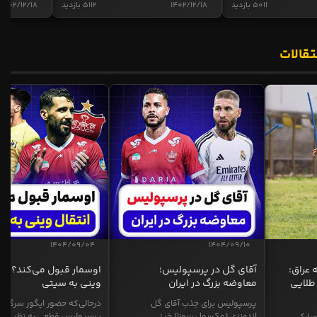
5011 بازدید
1402/12/18
5112 بازدید
1402/12/18
تقالات
1404/09/04
1404/09/10
 عراق:
آقای گل در پرسپولیس؛
اوسمار قبول می‌کند؟ انت
طلایی
معاوضه بزرگ در ایران
وینی به سیتی
پرسپولیس برای جذب آقای گل
درحالی‌که حضور ایگور سرگیف
اندونزی (مکسول سوزا) خیز...
پرسپولیس قطعی به نظر...