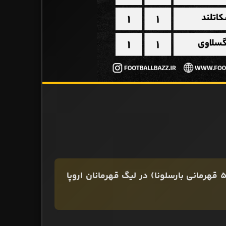
تیم‌های کشور اسپانیا با 18 قهرمانی (13 قهرمانی رئال مادرید و 5 قهرمانی بارسلونا) در لیگ قهرمانان اروپا