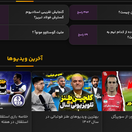
گنجایش تقریبی استادیوم
کن چیست؟
2656 پاسخ
گسترش فولاد تبریز؟
ده از کدام تیم به
ملیت گوستاوو مونوآ ؟
129 پاسخ
ت؟
آخرین ویدیوها
ر؛ از سوپرگل
بهترین ویدیوهای طنز فوتبالی در
سال 1402
استقلال در هفته 