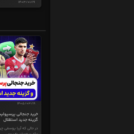
1403/01/19
1405/03/19
خرید جنجالی پرسپولی
گزینه جدید استقلال
در حالی که آریا یوسفی چر
برای پیوستن به پرس...