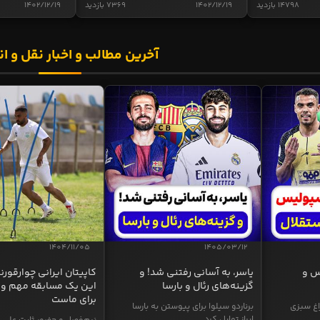
14798 بازدید
1402/12/19
7369 بازدید
1402/12/19
آخرین مطالب و اخبار نقل و ان
1404/11/05
1405/03/12
س و
یاسر، به آسانی رفتنی شد! و
کاپیتان ایرانی چوارقورنه
گزینه‌های رئال و بارسا
این یک مسابقه مهم و 
برای ماست
اغ سبزی
برناردو سیلوا برای پیوستن به بارسا
ابراز تمایل کرد...