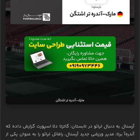
مارک-آندره تر اشتگن
آرسنال به دنبال لیائو در تابستان: گاتزتا دلا اسپورت گزارش داده که
آندره‌آ برتا، مدیر ورزشی جدید آرسنال، رافائل لیائو را به عنوان یکی از