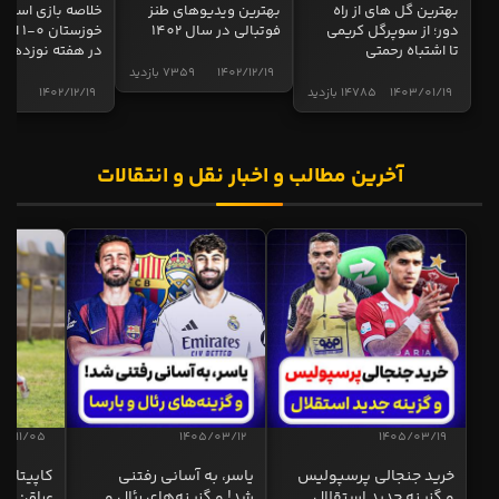
بهترین گل های از راه
بهترین ویدیوهای طنز
خلاصه بازی استقل
دور؛ از سوپرگل کریمی
فوتبالی در سال 1402
خوزستان 0
تا اشتباه رحمتی
در هفته نوزدهم
1402/12/19
7359 بازدید
1403/01/19
14785 بازدید
1402/12/19
5005 ب
آخرین مطالب و اخبار نقل و انتقالات
04/11/05
1405/03/12
1405/03/19
خرید جنجالی پرسپولیس
یاسر، به آسانی رفتنی
کاپیتان ا
و گزینه جدید استقلال
شد! و گزینه‌های رئال و
عراق: ای