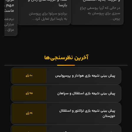
بارسا
مهم و طل
در حالی که آریا یوسفی چراغ
ماست
سبزی برای پیوستن به
برناردو سیلوا برای پیوستن
پرس...
به بارسا ابراز تمایل کرد...
نیم‌فصل و
مبارکی در
عراق...
آخرین نظرسنجی‌ها
پیش بینی نتیجه بازی هوادار و پرسپولیس
80 رأی
پیش بینی نتیجه بازی استقلال و سپاهان
95 رأی
پیش بینی نتیجه بازی تراکتور و استقلال
69 رأی
خوزستان