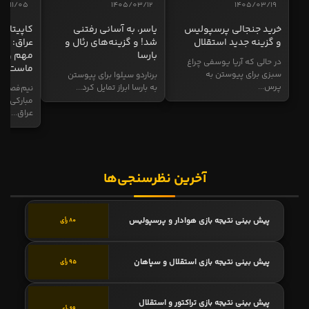
04/11/05
1405/03/12
1405/03/19
خرید جنجالی پرسپولیس
یاسر، به آسانی رفتنی
کاپیتان ا
و گزینه جدید استقلال
شد! و گزینه‌های رئال و
عراق: ای
بارسا
مهم و طل
در حالی که آریا یوسفی چراغ
ماست
سبزی برای پیوستن به
برناردو سیلوا برای پیوستن
پرس...
به بارسا ابراز تمایل کرد...
نیم‌فصل و
مبارکی در
عراق...
آخرین نظرسنجی‌ها
پیش بینی نتیجه بازی هوادار و پرسپولیس
80 رأی
پیش بینی نتیجه بازی استقلال و سپاهان
95 رأی
پیش بینی نتیجه بازی تراکتور و استقلال