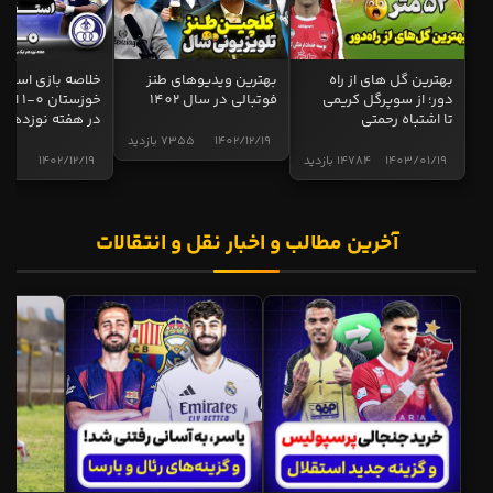
بهترین گل های از راه
بهترین ویدیوهای طنز
خلاصه بازی استقل
دور؛ از سوپرگل کریمی
فوتبالی در سال 1402
خوزستان 0
تا اشتباه رحمتی
در هفته نوزدهم
1402/12/19
7355 بازدید
1403/01/19
14784 بازدید
1402/12/19
5001 
آخرین مطالب و اخبار نقل و انتقالات